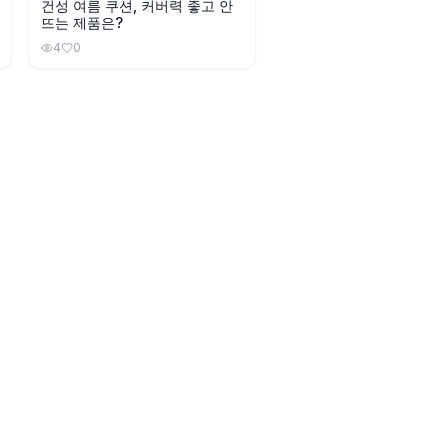
건성 여름 쿠션, 커버력 좋고 안
뜨는 제품은?
4
0