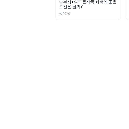
수부지+여드름자국 커버에 좋은
쿠션은 뭘까?
2
0