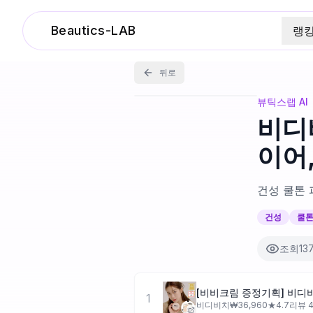
Beautics-LAB
랭
뒤로
뷰틱스랩 AI
비디
이어
건성 쿨톤 
건성
쿨
조회
13
[비비크림 증정기획] 비디비
1
비디비치
₩
36,960
★
4.7
리뷰
4