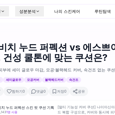
킹
성분분석
나의 스킨케어
루틴탐색
비치 누드 퍼펙션 vs 에스쁘
, 건성 쿨톤에 맞는 쿠션은?
피부에 세미 글로우 마감, 모공·블랙헤드 커버, 속건조 없는 쿠
톤
세미글로우
모공커버
블랙헤드커버
속건조
7
찜하기
0
댓글
0
저장
0
공유
[멀티 기능성 커버 쿠션] 나이아신
치 누드 퍼펙션 스킨 핏 쿠션 기획
드 복합 구성으로, 커버와 동시에 피
,143
1
명 사용