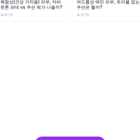
복합성(건성 가까움) 피부, 어바
여드름성 예민 피부, 트러블 없는
웃톤 파데 vs 쿠션 뭐가 나을까?
쿠션은 뭘까?
3
0
3
0