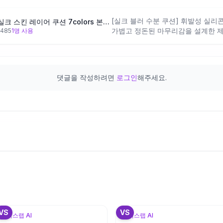
품이에요. 건성·속건조 피부의 세미
버력도 기대할 수 있지만, 변성알코
[실크 블러 수분 쿠션] 휘발성 실리
[5/18 하루특가] 에스쁘아 실크 스킨 레이어 쿠션 7colors 본품+리필
피부 장벽이 약한 경우엔 속건조감을
가볍고 정돈된 마무리감을 설계한 제
,485
1
명 사용
분이 고유하게 포함되어 수분막 형성
수분 보충 니즈에는 성분 설계상 잘 
보다는 세미무광~내추럴 피니시에 가
는 경우엔 기대치를 조정하는 게 좋
댓글을 작성하려면
로그인
해주세요.
+
1
+
VS
VS
뷰틱스랩 AI
뷰틱스랩 AI