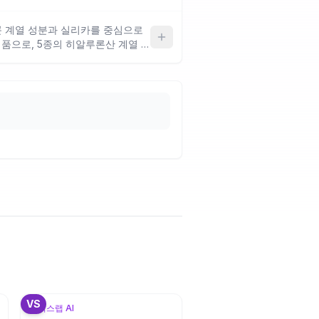
글로우 연출에 방향이 맞고 모공 커
올이 포함되어 있어 극건성이거나
콘 계열 성분과 실리카를 중심으로
 느낄 수 있으니 주의하세요.
품으로, 5종의 히알루론산 계열 성
에 집중한 구성이에요. 속건조와
맞지만, 건성 피부의 풍성한 글로우
까울 수 있어 뚜렷한 윤광을 원하
아요.
2
+
3
VS
뷰틱스랩 AI