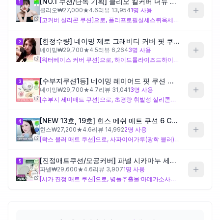
[NO.1 쿠션/단독 기획] 클리오 킬커버 더뉴 파운웨어 쿠션
1
클리오
₩
27,000
★
4.6
리뷰
13,954
1
명 사용
[고커버 실리콘 쿠션]으로, 폴리프로필실세스퀴옥세인과 하이드록시프로필트라이모늄하이알루로네이트가 이 제품에만 있는 차별 성분으로, 피막 강화와 밀착 보습 설계를 의도한 구성입니다. 현재 사용 중이신 클리오 킬커버 파운웨어쿠션의 업그레이드 라인으로, 화장 독이나 트러블 반응 없이 쓰셨다면 성분 친화도 기준으로 가장 먼저 참고할 수 있습니다. 다만 실리콘 베이스 중심의 배합으로 여름철 복합성 피부의 유분이 많은 부위에서는 무거운 느낌이 나타날 수 있어 주의가 필요합니다.
제품비교
[한정수량] 네이밍 제로 그래비티 커버 핏 쿠션 기획(본품+리필)
2
네이밍
₩
29,700
★
4.5
리뷰
6,264
3
명 사용
Login
[워터베이스 커버 쿠션]으로, 하이드롤라이즈드하이알루로닉애씨드·알지닌·카보머 등이 이 제품에만 있는 차별 성분으로, 수분감 있는 겔 텍스처와 광택 마감 설계를 의도한 구성입니다. 복합성 피부에서 수분 베이스의 가벼운 발림감이 여름철에 유리할 수 있으나, 광택 마감 설계 특성상 T존 유분이 많은 편이라면 번들거림이 심화될 수 있어 유의하는 것이 좋습니다.
[수부지쿠션1등] 네이밍 레이어드 핏 쿠션 기획(본품+리필+치크밤미니)
3
네이밍
₩
29,700
★
4.7
리뷰
31,041
3
명 사용
[수부지 세미매트 쿠션]으로, 초경량 휘발성 실리콘인 트라이실록세인과 피막 형성제 피브이피가 이 제품에만 있는 차별 성분으로, 가볍고 피부에 밀착되는 설계를 의도한 구성입니다. 복합성 피부의 여름철 유·수분 균형을 고려한 배합으로 보이나, 트러블·민감 특화 진정 성분은 없어 피부 자극 케어보다는 밀착 지속력 위주의 선택지임을 참고하시기 바랍니다.
[NEW 13호, 19호] 힌스 메쉬 매트 쿠션 6 Colors 한정 기획 (+리필+글리터밤)
4
힌스
₩
27,200
★
4.6
리뷰
14,992
2
명 사용
[왁스 블러 매트 쿠션]으로, 사파이어가루(광학 블러), 덱스트린팔미테이트, 다수의 왁스류(카나우바왁스·칸데릴라왁스에스터·세레신 등), 아크릴레이트/스테아릴아크릴레이트/다이메티콘메타크릴레이트코폴리머 등이 이 제품에만 있는 차별 성분으로, 블러 효과와 매트 지속을 설계한 구성입니다. 다만 왁스 성분 비중이 크고 합성 색소(황색4호·청색1호 등)가 포함되어 있어, 트러블·민감성 피부에서는 모공 막힘이나 피부 자극 반응에 주의가 필요합니다.
[진정매트쿠션/모공커버] 파넬 시카마누 세럼 인 매트쿠션(본품+리필)
5
파넬
₩
29,600
★
4.6
리뷰
3,907
1
명 사용
[시카 진정 매트 쿠션]으로, 병풀추출물·마데카소사이드·세라마이드엔피·피토스핑고신·마누카잎추출물 등이 이 제품에만 있는 차별 성분으로, 트러블 민감성 피부의 진정과 피부 장벽 케어를 함께 설계한 구성입니다. 복합성 트러블 민감성 피부의 성분 방향과 잘 맞는 편이나, 변성알코올이 포함되어 있어 알코올에 예민하신 분은 주의하시는 것이 좋습니다.