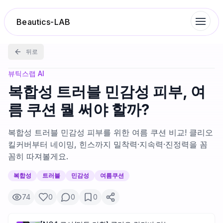
Beautics-LAB
뒤로
랭킹
뷰틱스랩 AI
복합성 트러블 민감성 피부, 여
성분분석
름 쿠션 뭘 써야 할까?
나의 스킨케어
복합성 트러블 민감성 피부를 위한 여름 쿠션 비교! 클리오
킬커버부터 네이밍, 힌스까지 밀착력·지속력·진정력을 꼼
꼼히 따져볼게요.
대화 이력
복합성
트러블
민감성
여름쿠션
찜 목록
74
0
0
0
루틴탐색