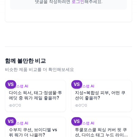
댓글을 작성하려면
로그인
해주세요.
함께 볼만한 비교
비슷한 제품 비교를 더 확인해보세요
+
2
+
3
VS
VS
뷰틱스랩 AI
뷰틱스랩 AI
다이소 픽서, 태그·정샘물·투
지성~복합성 피부, 어떤 쿠
에딧 중 뭐가 제일 좋을까?
션이 좋을까?
0
0
0
0
+
1
VS
VS
뷰틱스랩 AI
뷰틱스랩 AI
수부지 쿠션, 브이디엘 vs
투쿨포스쿨 픽싱 커버 핏 쿠
퓌 뭐가 더 나을까?
션, 다이소 태그 누드 라이트