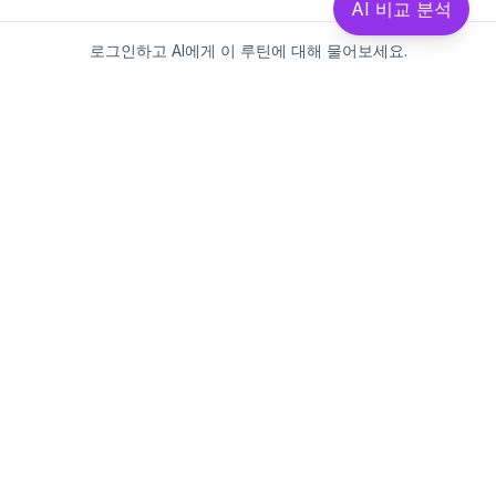
AI 비교 분석
로그인하고 AI에게 이 루틴에 대해 물어보세요.
Beautics-LAB
뷰틱스랩은 데이터를 기반으로
성분·루틴·제품을 분석하는 AI 플랫폼입니다.
소개
·
블로그
·
유해논란성분
·
MCP 사용
웹스팩토리
대표: 김민지
사업자등록번호: 381-17-02749
통신판매업신고: 2025-대구수성구-0828
주소: 대구광역시 수성구 수성로 367-2
이메일:
beauticslab@gmail.com