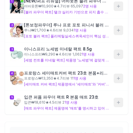
[NEW/퍼프 리뉴얼] 어바웃톤 블러 파우더 팩트 9g 7COLOR (기획/단품)
1
어바웃톤
₩
10,900
★
4.7
리뷰
65,097
2
명 사용
[블러 파우더 팩트] 탤크·실리카 기반으로 피지 흡수 기능을 갖추고 있으나, 메틸메타크릴레이트크로스폴리머를 중심으로 한 블러 설계가 주된 방향이라 새미매트나 매트감보다는 뽀얀 블러 피니시에 가까워요. 여름철 매트한 마무리를 원하신다면 기대하시는 피니시와 차이가 있을 수 있어요.
제품비교
[톤보정파우더] 루나 프로 포토 피니셔 블러 파우더 팩트 4colors (단품/기획)
2
루나
₩
21,700
★
4.6
리뷰
9,034
1
명 사용
Login
[포토 블러 팩트] 폴리메틸실세스퀴옥세인이 핵심 성분으로, 빛을 산란시켜 피부를 뭉개지 않고 부드럽게 보정하는 포토 소프트포커스 설계예요. 다만 이 제품 역시 블러·광보정 계열로 매트나 새미매트 피니시보다는 화사하고 부드러운 질감에 가까워, 여름 지성 피부의 지속력·유분 제어를 우선시하신다면 한계가 있을 수 있어요.
이니스프리 노세범 미네랄 팩트 8.5g
3
이니스프리
₩
9,290
★
4.6
리뷰
1,062
1
명 사용
[세범 컨트롤 미네랄 팩트] 제품명 '노세범'에 걸맞게 변성옥수수전분과 실리카를 활용한 유분 흡수 중심 설계로, 여름철 피지 억제와 매트 마무리를 원하시는 분께 부합하는 제형이에요. 다만 스쿠알란 등 수분차단 성분도 포함돼 있어 과도하게 건조하게 당기는 편은 아니지만, 강한 커버력보다는 피부 결 정돈과 세범 케어에 초점이 맞춰져 있어요.
프로랑스 세미매트커버 팩트 23호 본품+리필 우수한커버팩트
4
프로랑스
₩
13,350
★
4.7
리뷰
11
1
명 사용
[세미매트 커버 팩트] 제품명에서 '세미매트'와 '커버'를 명시하고 있어 요청하신 마무리감 방향과 직접적으로 일치하며, 여름 쿨톤 23호 라인업도 갖추고 있어요. 다만 성분 정보가 확인되지 않아 특정 피부 타입이나 민감성에 대한 적합성은 판단하기 어려우니, 구매 전 성분표 원문을 직접 확인하시길 권장해요.
입큰 퍼퓸 파우더 팩트 R 본품 매트 23호
5
입큰
₩
18,610
★
4.5
리뷰
2
1
명 사용
[매트 파우더 팩트] 제품명에 '매트'를 명시하고 있어 여름철 매트 마무리를 원하시는 분의 방향과 부합하며, 23호 라인업도 있어요. '퍼퓸' 팩트인 만큼 향이 포함된 제품으로, 향 성분에 민감한 피부라면 주의가 필요하고, 상세 성분 정보가 확인되지 않아 성분 적합성은 구매 전 별도 확인이 필요해요.