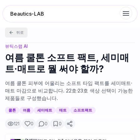
Beautics-LAB
뒤로
랭킹
뷰틱스랩 AI
여름 쿨톤 소프트 팩트, 세미매
성분분석
트·매트로 뭘 써야 할까?
나의 스킨케어
여름 쿨톤 피부에 어울리는 소프트 타입 팩트를 세미매트·
매트 마감으로 비교합니다. 22호·23호 색상 선택이 가능한
제품들로 구성했습니다.
대화 이력
쿨톤
여름
세미매트
매트
소프트팩트
찜 목록
121
0
0
0
루틴탐색