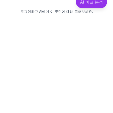
AI 비교 분석
로그인하고 AI에게 이 루틴에 대해 물어보세요.
Beautics-LAB
뷰틱스랩은 데이터를 기반으로
성분·루틴·제품을 분석하는 AI 플랫폼입니다.
소개
·
블로그
·
유해논란성분
·
MCP 사용
웹스팩토리
대표: 김민지
사업자등록번호: 381-17-02749
통신판매업신고: 2025-대구수성구-0828
주소: 대구광역시 수성구 수성로 367-2
이메일:
beauticslab@gmail.com