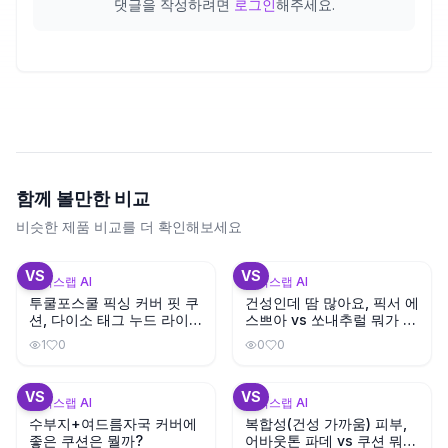
댓글을 작성하려면
로그인
해주세요.
함께 볼만한 비교
비슷한 제품 비교를 더 확인해보세요
+
1
VS
VS
뷰틱스랩 AI
뷰틱스랩 AI
투쿨포스쿨 픽싱 커버 핏 쿠
건성인데 땀 많아요, 픽서 에
션, 다이소 태그 누드 라이트
스쁘아 vs 쏘내추럴 뭐가 지
와 색상이 비슷할까?
속력 좋을까?
1
0
0
0
+
3
+
1
VS
VS
뷰틱스랩 AI
뷰틱스랩 AI
수부지+여드름자국 커버에
복합성(건성 가까움) 피부,
좋은 쿠션은 뭘까?
어바웃톤 파데 vs 쿠션 뭐가