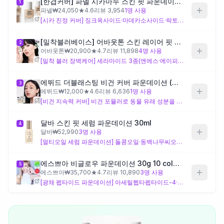
[한겹커버] 파넬 시카마누 스킨 핏 파운데이션 30ml
1
파넬
₩
24,050
★
4.6
리뷰
3,954
1
명 사용
[시카 진정 커버] 징크옥사이드·마데카소사이드·락토바실러스발효물 등 진정·피부보호 성분이 집중 배합되어, 화장독이 잦거나 자극에 민감한 피부의 부담을 줄이는 방향으로 설계된 제품입니다. 호호바씨오일·마카다미아씨오일 등 유성 성분도 포함되어 있어 극도로 민감한 지성 피부는 모공 막힘 여부를 확인하며 사용하는 것이 좋습니다.
제품비교
[밀착블러베이스] 어바웃톤 스킨 레이어 핏 파운데이션 30ml 8종
2
어바웃톤
₩
20,900
★
4.7
리뷰
11,898
4
명 사용
Login
[밀착 블러 장벽케어] 세라마이드 3종(엔에스·에이피·이오피)과 귀리단백질추출물, 소듐구아이아줄렌설포네이트가 독자 배합되어 피부 장벽 보강과 진정을 함께 노린 설계입니다. 장벽이 약화된 민감성 피부에 잘 맞을 수 있으나, UV 차단 필터가 여러 종 포함되어 있어 자외선차단 성분에 민감하게 반응하는 피부는 사전 확인이 필요합니다.
에뛰드 더블래스팅 비건 커버 파운데이션 (브러쉬 기획/단품)
3
에뛰드
₩
12,000
★
4.6
리뷰
6,636
1
명 사용
[비건 지속력 커버] 비건 포뮬러로 동물 유래 성분을 회피하고 싶은 민감성 피부에 선택지가 됩니다. 고유 차별 성분이 유화제 계열에 집중되어 전체 성분 구성이 비교적 단순한 편이어서 성분 부담을 줄이고 싶은 경우에 고려해볼 수 있으나, 집중적인 진정·스킨케어 설계는 상대적으로 적습니다.
달바 스킨 핏 세럼 파운데이션 30ml
4
달바
₩
52,990
3
명 사용
[멀티오일 세럼 파운데이션] 돌콩오일·동백나무씨오일·달맞이꽃오일·아보카도오일·블랙커민씨오일 등 다수의 식물성 오일이 독자적으로 배합되어 건성·초건성 민감 피부의 보습과 영양 공급을 겨냥한 설계입니다. 다만 향료 알레르겐(리모넨·리날룰·헥실신남알)이 포함되어 있어 향 성분에 민감하게 반응하는 피부는 주의가 필요합니다.
에스쁘아 비글로우 파운데이션 30g 10 colors
5
에스쁘아
₩
35,700
★
4.7
리뷰
10,890
3
명 사용
[광채 펩타이드 파운데이션] 아세틸헵타펩타이드-4·아세틸헥사펩타이드-8·아세틸옥타펩타이드-3 등 다중 펩타이드와 수용성콜라겐, 소듐아세틸레이티드하이알루로네이트가 독자 배합되어 피부 광채와 탄력 케어를 동시에 노리는 구성입니다. 윤광감을 원하는 건성·복합성 민감 피부에 잘 맞을 수 있으나, UV 차단 필터가 여러 종 혼합되어 있어 필터 성분에 예민한 피부는 성분 확인 후 사용을 권장합니다.