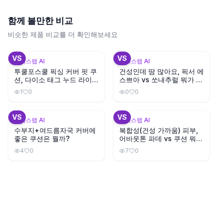
함께 볼만한 비교
비슷한 제품 비교를 더 확인해보세요
+
1
VS
VS
뷰틱스랩 AI
뷰틱스랩 AI
투쿨포스쿨 픽싱 커버 핏 쿠
건성인데 땀 많아요, 픽서 에
션, 다이소 태그 누드 라이트
스쁘아 vs 쏘내추럴 뭐가 지
와 색상이 비슷할까?
속력 좋을까?
1
0
0
0
+
3
+
1
VS
VS
뷰틱스랩 AI
뷰틱스랩 AI
수부지+여드름자국 커버에
복합성(건성 가까움) 피부,
좋은 쿠션은 뭘까?
어바웃톤 파데 vs 쿠션 뭐가
나을까?
4
0
7
0