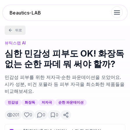
Beautics-LAB
뒤로
랭킹
뷰틱스랩 AI
심한 민감성 피부도 OK! 화장독
성분분석
없는 순한 파데 뭐 써야 할까?
나의 스킨케어
민감성 피부를 위한 저자극·순한 파운데이션을 모았어요.
시카 성분, 비건 포뮬라 등 피부 자극을 최소화한 제품들을
비교해보세요.
대화 이력
민감성
화장독
저자극
순한 파운데이션
찜 목록
201
0
0
0
루틴탐색