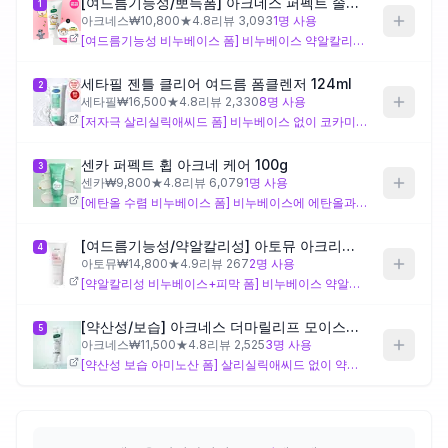
[여드름기능성/뽀득폼] 아크네스 퍼펙트 솔루션 폼클렌저 200mL 마루에디션 (+마루키링 2종 랜덤증정)
1
아크네스
₩
10,800
★
4.8
리뷰
3,093
1
명 사용
[여드름기능성 비누베이스 폼] 비누베이스 약알칼리성 세정에 살리실릭애씨드와 병풀·무화과·미역 등 식물성 피부컨디셔닝 성분을 더해, 지성 여드름성 피부의 피지 세정과 자극 완충을 함께 겨냥한 설계입니다. 지성 피부의 피지 관리 목적에는 맞는 제형이나, 현재 하루 3회 세안 루틴에서 비누베이스 제품을 반복 사용하면 수분 장벽이 누적적으로 약해질 수 있으니 세안 횟수와 함께 고려해 보세요.
제품비교
세타필 젠틀 클리어 여드름 폼클렌저 124ml
2
세타필
₩
16,500
★
4.8
리뷰
2,330
8
명 사용
Login
[저자극 살리실릭애씨드 폼] 비누베이스 없이 코카미도프로필베타인·소듐메틸코코일타우레이트 등 온화한 계면활성제 기반으로 살리실릭애씨드를 담은 설계로, 여드름 관리와 자극 최소화를 함께 추구하는 구성입니다. 하루 3회처럼 세안 빈도가 높은 지성 피부에서 비누베이스 제품 대비 장벽 자극 부담이 낮을 수 있으며, 세정 강도는 비누베이스 제품보다 온화한 편이라 중도 지성에 적합합니다.
센카 퍼펙트 휩 아크네 케어 100g
3
센카
₩
9,800
★
4.8
리뷰
6,079
1
명 사용
[에탄올 수렴 비누베이스 폼] 비누베이스에 에탄올과 비즈왁스를 더해 피지 제거와 모공 수렴을 겨냥한 설계이며, 향료도 포함되어 있습니다. 지성 피부의 번들거림 관리를 목표로 한 구성이나, 저녁 세안에 반복적으로 사용할 경우 에탄올·향료로 인한 피부 자극 누적 여부를 체크해볼 필요가 있습니다.
[여드름기능성/약알칼리성] 아토뮤 아크리스 폼클렌저 120ml
4
아토뮤
₩
14,800
★
4.9
리뷰
267
2
명 사용
[약알칼리성 비누베이스+피막 폼] 비누베이스 약알칼리성 세정에 비즈왁스·폴리쿼터늄-7을 더해 세정 후 건조감을 완화하려는 설계 의도가 읽히는 제품으로, 지성 여드름성 피부를 겨냥하면서 세안 후 속당김을 줄이는 구성입니다. 살리실릭애씨드도 포함되어 여드름 기능성 성분을 유지하면서 기존 비누베이스 제품과 다른 사용감을 원할 때 비교 대상이 되며, 강한 세정이 부담스러운 날에 적합할 수 있습니다.
[약산성/보습] 아크네스 더마릴리프 모이스처 폼클렌저 200ml
5
아크네스
₩
11,500
★
4.8
리뷰
2,525
3
명 사용
[약산성 보습 아미노산 폼] 살리실릭애씨드 없이 약산성 아미노산계 계면활성제와 마데카소사이드·프로폴리스·베타인 등 진정·보습 성분 위주로 설계된 제품으로, 여드름 기능성 인증 성분보다 세정 후 수분 유지와 장벽 보호에 초점을 둔 구성입니다. 지성이지만 잦은 세안으로 세안 후 당김이 생기거나 피부 장벽이 약해진 상태라면 적합하나, 피지 세정력이나 각질 케어 효과는 다른 제품들과 설계 방향이 다릅니다.