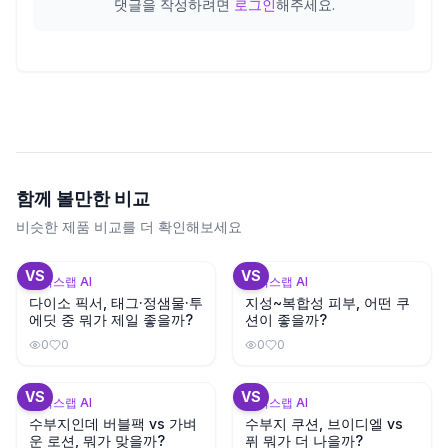
댓글을 작성하려면
로그인
해주세요.
함께 볼만한 비교
비슷한 제품 비교를 더 확인해보세요
+
2
+
3
VS
VS
뷰틱스랩 AI
뷰틱스랩 AI
다이소 픽서, 태그·정샘물·투
지성~복합성 피부, 어떤 쿠
에딧 중 뭐가 제일 좋을까?
션이 좋을까?
0
0
0
0
+
2
VS
VS
뷰틱스랩 AI
뷰틱스랩 AI
수부지인데 버블팩 vs 가벼
수부지 쿠션, 브이디엘 vs
운 로션, 뭐가 맞을까?
퓌 뭐가 더 나을까?