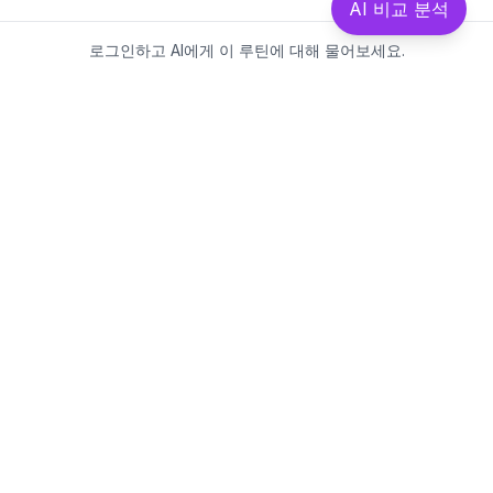
AI 비교 분석
로그인하고 AI에게 이 루틴에 대해 물어보세요.
Beautics-LAB
뷰틱스랩은 데이터를 기반으로
성분·루틴·제품을 분석하는 AI 플랫폼입니다.
소개
·
블로그
·
유해논란성분
·
MCP 사용
웹스팩토리
대표: 김민지
사업자등록번호: 381-17-02749
통신판매업신고: 2025-대구수성구-0828
주소: 대구광역시 수성구 수성로 367-2
이메일:
beauticslab@gmail.com