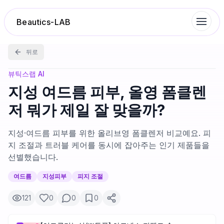
Beautics-LAB
뒤로
랭킹
뷰틱스랩 AI
지성 여드름 피부, 올영 폼클렌
성분분석
저 뭐가 제일 잘 맞을까?
나의 스킨케어
지성·여드름 피부를 위한 올리브영 폼클렌저 비교예요. 피
지 조절과 트러블 케어를 동시에 잡아주는 인기 제품들을
선별했습니다.
대화 이력
여드름
지성피부
피지 조절
찜 목록
121
0
0
0
루틴탐색