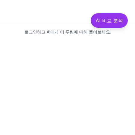
AI 비교 분석
로그인하고 AI에게 이 루틴에 대해 물어보세요.
Beautics-LAB
뷰틱스랩은 데이터를 기반으로
성분·루틴·제품을 분석하는 AI 플랫폼입니다.
소개
·
블로그
·
유해논란성분
·
MCP 사용
웹스팩토리
대표: 김민지