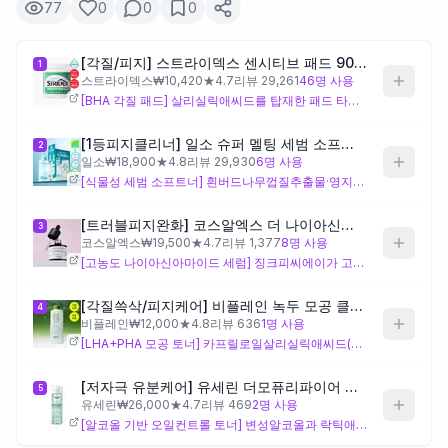
77
0
0
0
제품비교
[각질/피지] 스트라이덱스 센시티브 패드 90매
1
스트라이덱스
₩
10,420
★
4.7
리뷰
29,261
46
명 사용
[BHA 각질 패드] 살리실릭애씨드를 탑재한 패드 타입으로, 모공 속 피지와 각질을 닦아내는 설계입니다. 센시티브 라인이지만 암모늄라우릴설페이트와 멘톨이 고유 성분으로 포함되어 있어, 실제 민감성 피부나 자극에 예민한 분은 반응을 살피며 사용하는 것이 좋아요. T존 개기름이 고민인 복합성 피부에 주 1~2회 집중 관리용으로 적합할 수 있어요.
Login
[1등피지클리너] 일소 슈퍼 멜팅 세범 소프트너 150g 기획 (+착붙솜40매+모공팩1매)
2
일소
₩
18,900
★
4.8
리뷰
29,930
6
명 사용
[식물성 세범 소프트너] 흰버드나무껍질추출물·영지버섯·병풀추출물·마데카소사이드 등 다양한 식물성 성분으로 피지 케어와 진정을 동시에 겨냥한 소프트너 제형이에요. 스쿠알란과 판테놀도 고유 성분에 포함되어 있어 피지 케어 후 수분 장벽을 함께 챙기는 설계입니다. 강한 화학 성분 없이 피지를 관리하고 싶은 복합성·민감성 피부에 적합하지만, 고유 성분 수가 많아 특정 식물 추출물에 알레르기가 있는 분은 전성분을 미리 확인하는 것이 좋아요.
[트러블피지완화] 코스알엑스 더 나이아신아마이드 15 세럼 20ml
3
코스알엑스
₩
19,500
★
4.7
리뷰
1,377
8
명 사용
[고농도 나이아신아마이드 세럼] 징크피씨에이가 고유 성분으로 포함되어 피지 분비 조절과 트러블 케어를 함께 겨냥한 세럼 제형입니다. 세럼 단계에서 집중적으로 사용하는 타입으로, 피지·모공·칙칙함이 동시에 고민인 복합성·지성 피부에 적합해요. 고농도 나이아신아마이드에 피부가 예민하게 반응하는 분은 처음에 소량으로 패치 테스트를 거치는 것이 좋아요.
[각질쓱삭/피지케어] 비플레인 녹두 모공 클리어링 라하 토너 265ml
4
비플레인
₩
12,000
★
4.8
리뷰
636
1
명 사용
[LHA+PHA 모공 토너] 카프릴로일살리실릭애씨드(LHA)와 글루코노락톤(PHA)이 고유 성분으로, 강한 자극 없이 각질과 모공을 케어하는 설계입니다. 다수의 펩타이드와 녹두 관련 추출물도 고유 성분에 포함되어 각질 제거와 피부 재생을 함께 겨냥해요. BHA 계열이 자극스러웠던 민감 복합성 피부에 적합하며, 피부장벽이 많이 손상된 상태라면 초기에 반응을 살피며 사용하는 것이 좋아요.
[저자극 유분케어] 유세린 더모퓨리파이어 오일컨트롤 토너 200ml
5
유세린
₩
26,000
★
4.7
리뷰
469
2
명 사용
[알코올 기반 오일컨트롤 토너] 변성알코올과 락틱애씨드가 고유 성분으로 포함된 심플한 포뮬라로, 즉각적인 피지 제거와 가벼운 각질 케어를 겨냥한 설계입니다. 성분 구성이 단순해 배합 자극은 낮은 편이지만, 변성알코올 함유로 인해 건성 피부나 피부장벽이 약화된 분에게는 적합하지 않을 수 있어요. 개기름이 심한 지성 피부에서 즉각적인 청량감과 유분 컨트롤을 원할 때 적합해요.