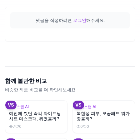
댓글을 작성하려면
로그인
해주세요.
함께 볼만한 비교
비슷한 제품 비교를 더 확인해보세요
+
3
+
3
VS
VS
뷰틱스랩 AI
뷰틱스랩 AI
예전에 썼던 즉각 화이트닝
복합성 피부, 모공패드 뭐가
시트 마스크팩, 뭐였을까?
좋을까?
7
0
0
0
+
3
+
3