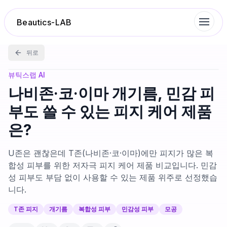
Beautics-LAB
뒤로
랭킹
뷰틱스랩 AI
나비존·코·이마 개기름, 민감 피
성분분석
부도 쓸 수 있는 피지 케어 제품
은?
나의 스킨케어
U존은 괜찮은데 T존(나비존·코·이마)에만 피지가 많은 복
대화 이력
합성 피부를 위한 저자극 피지 케어 제품 비교입니다. 민감
성 피부도 부담 없이 사용할 수 있는 제품 위주로 선정했습
니다.
찜 목록
T존 피지
개기름
복합성 피부
민감성 피부
모공
루틴탐색