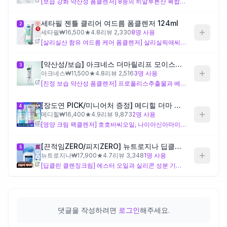
[보습 강화 약산성 폼클렌저] 8종의 히알루론산 복합체와 스노우로투스추출물, 베타-글루칸 등 고유 보습 성분을 집중 배합해 세정 후에도 수분 유지를 의도한 폼 제형이에요. 클렌징 후 당김이 걱정되는 건성·민감성 피부에 잘 맞을 수 있으며, 강한 세정력보다 부드러운 세정과 보습을 우선시하는 분께 적합해요.
제품비교
세타필 젠틀 클리어 여드름 폼클렌저 124ml
2
세타필
₩
16,500
★
4.8
리뷰
2,330
8
명 사용
[살리실산 함유 여드름 케어 폼클렌저] 살리실릭애씨드(BHA)를 고유 성분으로 배합해 모공 속 각질과 피지 관리를 설계 의도로 하는 폼클렌저예요. 지성·트러블성 피부에 맞을 수 있지만, 산 성분 특성상 건성이나 민감성 피부는 자극이 생길 수 있어 주의가 필요해요.
Login
[약산성/보습] 아크네스 더마릴리프 모이스처 폼클렌저 200ml
3
아크네스
₩
11,500
★
4.8
리뷰
2,516
3
명 사용
[진정 보습 약산성 폼클렌저] 프로폴리스추출물과 베타인 등 고유 성분을 통해 세정 중 피부 컨디셔닝과 보습에 집중한 설계예요. 복합성·민감성 피부에 잘 맞을 수 있으나, 라벤더오일과 리날룰·리모넨 등 향 관련 성분을 포함하고 있어 향 성분에 민감한 분은 주의가 필요해요.
[장도연 PICK/미니어처 증정] 메디힐 더마 크림 팩클렌저 120ml 단품/기획 2종 (+20ml 추가증정)
4
메디힐
₩
16,400
★
4.9
리뷰
9,873
2
명 사용
[영양 크림 팩클렌저] 호호바씨오일, 나이아신아마이드, 프로방스장미꽃가루 등 고유 성분을 중심으로 세정과 동시에 영양 공급 및 mild한 각질 관리를 의도한 크림 팩 타입이에요. 건성 피부나 풍성한 세정감을 선호하는 분께 적합하며, 지성 피부는 세안 후 잔여감이 부담스러울 수 있어요.
[끈적임ZERO/피지ZERO] 뉴트로지나 딥클린 클렌징크림 285ml
5
뉴트로지나
₩
17,900
★
4.7
리뷰
3,348
1
명 사용
[딥클린 클렌징크림] 에스터 오일과 실리콘 성분 기반으로 메이크업·피지를 용해하는 방식의 클렌징크림 설계로, 폼클렌저 대비 세정력이 강한 편이에요. 메이크업 잔여물 제거가 주된 목적인 분께 잘 맞을 수 있으나, 오일·실리콘 성분에 민감하거나 세안 후 가벼운 느낌을 선호하는 분은 잔여감에 주의가 필요해요.
댓글을 작성하려면
로그인
해주세요.