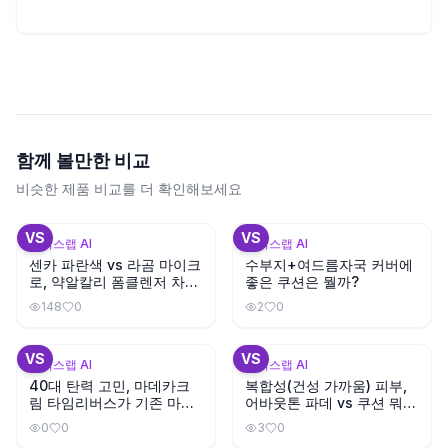
함께 볼만한 비교
비슷한 제품 비교를 더 확인해보세요
+
3
VS
VS
뷰틱스랩 AI
뷰틱스랩 AI
센카 파란색 vs 라곰 마이크
수부지+여드름자국 커버에
로, 약알칼리 폼클렌저 차이
좋은 쿠션은 뭘까?
가 있을까?
148
0
2
0
+
1
VS
VS
뷰틱스랩 AI
뷰틱스랩 AI
40대 탄력 고민, 마데카크
복합성(건성 가까움) 피부,
림 타임리버스가 기존 마데
어바웃톤 파데 vs 쿠션 뭐가
카크림보다 나을까?
나을까?
0
0
3
0