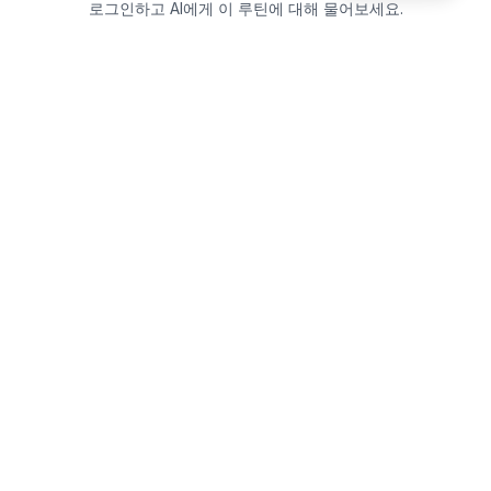
로그인하고 AI에게 이 루틴에 대해 물어보세요.
Beautics-LAB
뷰틱스랩은 데이터를 기반으로
성분·루틴·제품을 분석하는 AI 플랫폼입니다.
소개
·
블로그
·
유해논란성분
·
MCP 사용
웹스팩토리
대표: 김민지
사업자등록번호: 381-17-02749
통신판매업신고: 2025-대구수성구-0828
주소: 대구광역시 수성구 수성로 367-2
이메일:
beauticslab@gmail.com