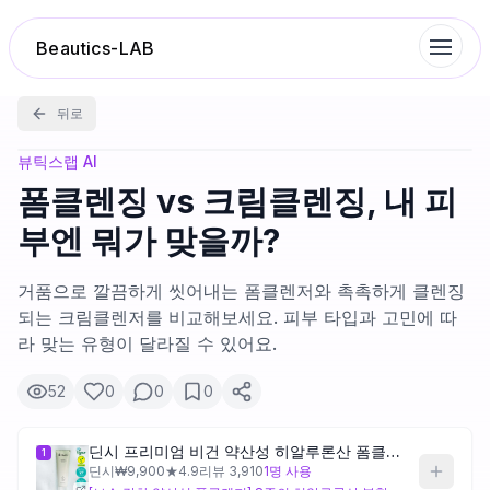
Beautics-LAB
뒤로
랭킹
뷰틱스랩 AI
폼클렌징 vs 크림클렌징, 내 피
성분분석
부엔 뭐가 맞을까?
나의 스킨케어
거품으로 깔끔하게 씻어내는 폼클렌저와 촉촉하게 클렌징
되는 크림클렌저를 비교해보세요. 피부 타입과 고민에 따
라 맞는 유형이 달라질 수 있어요.
대화 이력
52
0
0
0
찜 목록
딘시 프리미엄 비건 약산성 히알루론산 폼클렌저 150ml
1
딘시
₩
9,900
★
4.9
리뷰
3,910
1
명 사용
루틴탐색