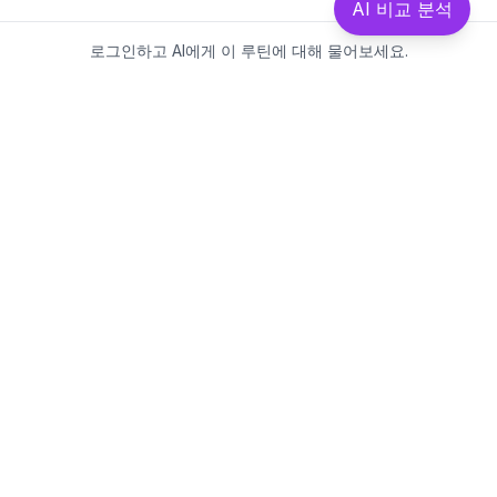
AI 비교 분석
로그인하고 AI에게 이 루틴에 대해 물어보세요.
Beautics-LAB
뷰틱스랩은 데이터를 기반으로
성분·루틴·제품을 분석하는 AI 플랫폼입니다.
소개
·
블로그
·
유해논란성분
·
MCP 사용
웹스팩토리
대표: 김민지
사업자등록번호: 381-17-02749
통신판매업신고: 2025-대구수성구-0828
주소: 대구광역시 수성구 수성로 367-2
이메일:
beauticslab@gmail.com