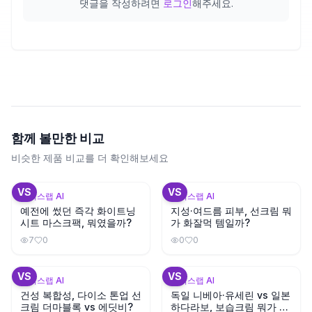
댓글을 작성하려면
로그인
해주세요.
함께 볼만한 비교
비슷한 제품 비교를 더 확인해보세요
+
3
+
2
VS
VS
뷰틱스랩 AI
뷰틱스랩 AI
예전에 썼던 즉각 화이트닝
지성·여드름 피부, 선크림 뭐
시트 마스크팩, 뭐였을까?
가 화잘먹 템일까?
7
0
0
0
+
3
VS
VS
뷰틱스랩 AI
뷰틱스랩 AI
건성 복합성, 다이소 톤업 선
독일 니베아·유세린 vs 일본
크림 더마블록 vs 에딧비?
하다라보, 보습크림 뭐가 좋