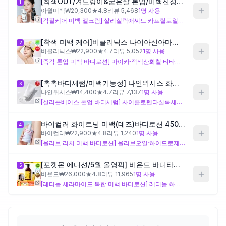
[착색OUT/겨드랑이&굳은살 톤업/미백진정보습] 아윌미백 브라이트닝 젤크림 2종_택1
1
아윌미백
₩
20,300
★
4.8
리뷰
5,468
1
명 사용
[각질케어 미백 젤크림] 살리실릭애씨드·카프릴로일살리실릭애씨드·글루코노락톤 등 각질 제거 성분과 닥나무뿌리추출물을 단독으로 갖추고 있어, 겨드랑이·굳은살처럼 각질이 두껍고 착색이 심한 부위를 집중 케어하는 설계로 읽힙니다. 가벼운 젤크림 제형이라 지성·복합성 피부에 잘 어울리나, 각질 제거 성분이 다수 포함되어 있어 피부 자극이 우려되는 민감성 피부나 손상된 피부에는 주의가 필요해요.
제품비교
[착색 미백 케어]비클리닉스 나이아신아마이드 5% 브라이트닝 턴온 바디로션 300ml
2
비클리닉스
₩
22,900
★
4.7
리뷰
5,052
1
명 사용
Login
[즉각 톤업 미백 바디로션] 마이카·적색산화철·티타늄디옥사이드 등 단독 보유한 물리적 색상 안료가 즉각적인 피부 톤 보정 효과를 낼 수 있도록 설계되어 있으며, 아스코빌글루코사이드(비타민C 유도체)로 지속적인 미백 케어까지 함께 추구하는 구성입니다. 발림 후 즉시 톤업 효과를 원하는 분께 적합하나, 물리적 안료 특성상 두껍게 덧바르면 백탁 느낌이 생길 수 있어 적정량 사용을 권장해요.
[촉촉바디세럼/미백기능성] 나인위시스 화이트 톤업 바디 세럼 80ml 2종(로션향/베이비파우더향)
3
나인위시스
₩
14,400
★
4.7
리뷰
7,137
1
명 사용
[실리콘베이스 톤업 바디세럼] 사이클로펜타실록세인·사이클로헥사실록세인·페닐트라이메티콘 등 실리콘 성분을 단독으로 다수 보유하고 있어 발림 후 보송하고 미끄럽지 않은 밀착감을 추구하는 세럼 제형으로 설계되어 있으며, 에칠헥실메톡시신나메이트(자외선 차단 성분)도 단독 함유해 자외선 차단 기능이 추가된 점이 특징입니다. 끈적임 없는 가벼운 사용감을 원하는 분께 잘 맞으나, 실리콘 성분에 피부 트러블이 있는 분은 사전 확인이 필요해요.
바이컬러 화이트닝 미백(데즈)바디로션 450ml
4
바이컬러
₩
22,900
★
4.8
리뷰
1,240
1
명 사용
[올리브 리치 미백 바디로션] 올리브오일·하이드로제네이티드올리브오일·올리브오일불검화물·스위트아몬드오일 등 유분감 높은 식물성 오일을 단독으로 풍부하게 갖추고 있어, 건조하고 푸석한 바디 피부에 집중 보습을 제공하면서 미백 케어를 병행하는 방향으로 설계되어 있습니다. 건성 피부나 겨울철 수분이 부족한 분께 적합하나, 유분감이 강한 제형 특성상 지성·복합성 피부에는 묵직하게 느껴질 수 있어요.
[포켓몬 에디션/5월 올영픽] 비욘드 바디타민 로션 (착색미백/목주름탄력/초보습)기획 3종 택1
5
비욘드
₩
26,000
★
4.8
리뷰
11,965
1
명 사용
[레티놀·세라마이드 복합 미백 바디로션] 레티놀·하이드록시피나콜론레티노에이트·바쿠치올 등 레티노이드 계열 성분과 5종의 세라마이드(NP·NS·AP·AS·EOP)·병풀잎추출물·마데카소사이드를 단독으로 보유해, 미백과 함께 피부 장벽 강화 및 노화 케어까지 복합적으로 접근하는 설계입니다. 미백 외에 탄력·장벽 개선을 함께 원하는 분께 적합하나, 레티노이드 성분이 처음인 분은 초기 자극 반응을 고려해 소량부터 사용하는 것이 좋아요.