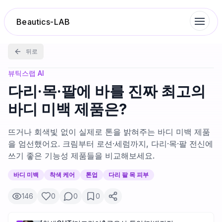
Beautics-LAB
뒤로
랭킹
뷰틱스랩 AI
다리·목·팔에 바를 진짜 최고의
성분분석
바디 미백 제품은?
나의 스킨케어
뜨거나 회색빛 없이 실제로 톤을 밝혀주는 바디 미백 제품
을 엄선했어요. 크림부터 로션·세럼까지, 다리·목·팔 전신에
쓰기 좋은 기능성 제품들을 비교해보세요.
대화 이력
바디 미백
착색 케어
톤업
다리 팔 목 피부
찜 목록
146
0
0
0
루틴탐색