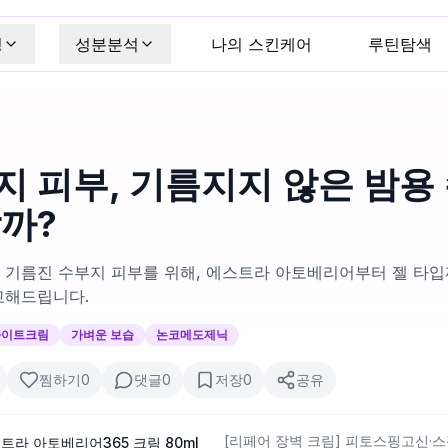
킹
성분분석
나의 스킨케어
루틴탐색
지 피부, 기름지지 않은 밤용
할까?
 기름진 수부지 피부를 위해, 에스트라 아토베리어부터 젤 타입
교해드립니다.
나이트크림
가벼운 보습
논코메도제닉
찜하기
0
댓글
0
저장
0
공유
[리페어 장벽 크림] 피토스핑고신·
스트라 아토베리어365 크림 80ml