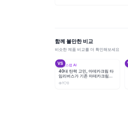
함께 볼만한 비교
비슷한 제품 비교를 더 확인해보세요
VS
뷰틱스랩 AI
40대 탄력 고민, 마데카크림 타
임리버스가 기존 마데카크림보
다 나을까?
1
0