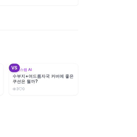
3
+
3
VS
뷰틱스랩 AI
수부지+여드름자국 커버에 좋은
쿠션은 뭘까?
3
0