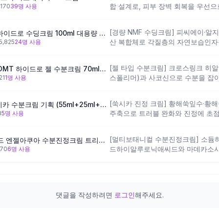
합 설계로, 피부 장벽 회복을 우선으
,170
39
명 사용
밤용으로 사용 시 질감이 묵직하게 느
벼운 마무리를 원하는 분께는 다소 
[경량 NMF 수딩크림] 피씨에이·알
에스트라 아토베리어365 하이드로 수딩크림 100ml 대용량 기획 (+30ml+속수분 앰플3ml)
산 복합체로 각질층의 자연보습인자
5,825
24
명 사용
메티콘이 산뜻하고 미끄럽지 않은 마
원하지만 무거운 크림이 부담스러운 
[젤 타입 수분크림] 크로스링크 
[가벼운 여름용] 피지오겔 DMT 하이드로 젤 수분크림 70ml+30ml 기획
강화보다 수분 공급 중심임을 참고하
스폴리머)과 사코신으로 수분을 잡아
21
1
명 사용
비교 내에서 가장 가볍고 보송한 
드-1과 다이포타슘글리시리제이트의
[쑥시카 진정 크림] 황해쑥잎수·
[수부지트러블엔] 한율 쑥시카 수분크림 기획 (55ml+25ml+시트팩1매)
지 밤용으로 적합하나, 고보습보다 
주축으로 트러블 완화와 진정에 초점
8
5
명 사용
가 있는 분에게는 부족하게 느껴질 수
피부에 잘 어울리는 방향이에요. 다
이 있는 분이나 논코메도제닉을 엄격
[멀티보태니컬 수분진정크림] 소
[1등수분크림/1+1+1] 비욘드 엔젤아쿠아 수분진정크림 트리오기획(120ml * 3ea)
요.
드하이알루로닉애씨드와 마데카소사이
470
6
명 사용
성분을 조합한 설계로, 수분 공급과 
사이클로펜타실록세인 기반으로 가벼
리콘 성분에 민감하거나 논코메도제
댓글을 작성하려면
로그인
해주세요.