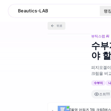
Beautics-LAB
랭
뒤로
뷰틱스랩 AI
수부
야 
피지오겔이
크림을 비
수부지
조회
111
[올영 어워즈 1등 크림]에