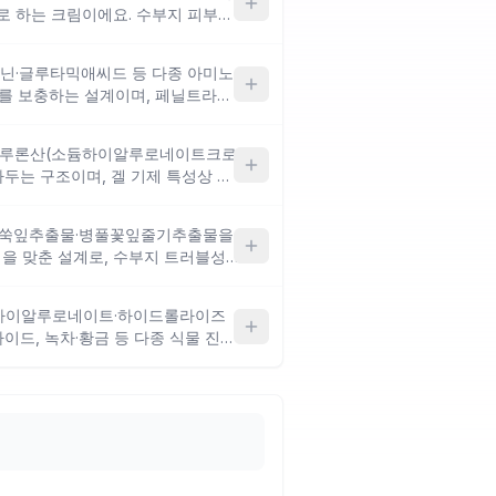
로 하는 크림이에요. 수부지 피부에
껴질 수 있으며, 기름지지 않은 가
무겁게 느껴질 수 있어요.
지닌·글루타믹애씨드 등 다종 아미노
를 보충하는 설계이며, 페닐트라이
무리감을 더해줘요. 수분 충전은
수부지에 잘 맞을 수 있으나, 장벽
히알루론산(소듐하이알루로네이트크로
세요.
두는 구조이며, 겔 기제 특성상 이
마무리를 지향해요. 카퍼트라이펩타이
 진정·리페어 기능도 더해져 수부
황해쑥잎추출물·병풀꽃잎줄기추출물을
수분 유지 중심 설계라 극건성 부위
을 맞춘 설계로, 수부지 트러블성
 있어요.
만 향료가 포함되어 있어 향 민감성
하게 따지는 분은 주의가 필요해
듐하이알루로네이트·하이드롤라이즈
드, 녹차·황금 등 다종 식물 진정
피부 안정을 함께 겨냥하고 있어요.
운 발림성을 유지하지만, 환형 실
닉을 우선하는 분은 참고하세요.