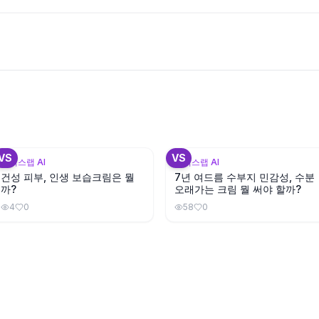
+
3
+
VS
VS
뷰틱스랩 AI
뷰틱스랩 AI
건성 피부, 인생 보습크림은 뭘
7년 여드름 수부지 민감성, 수분
까?
오래가는 크림 뭘 써야 할까?
4
0
58
0