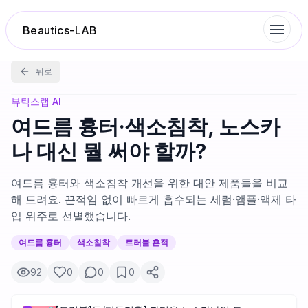
Beautics-LAB
뒤로
랭킹
뷰틱스랩 AI
여드름 흉터·색소침착, 노스카
성분분석
나 대신 뭘 써야 할까?
나의 스킨케어
여드름 흉터와 색소침착 개선을 위한 대안 제품들을 비교
해 드려요. 끈적임 없이 빠르게 흡수되는 세럼·앰플·액제 타
입 위주로 선별했습니다.
대화 이력
여드름 흉터
색소침착
트러블 흔적
찜 목록
92
0
0
0
루틴탐색