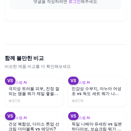
댓글을 작성하려면
로그인
해주세요.
함께 볼만한 비교
비슷한 제품 비교를 더 확인해보세요
+
1
+
3
VS
VS
뷰틱스랩 AI
뷰틱스랩 AI
극지성 트러블 피부, 진정 잘
민감성 수부지, 아누아 어성
되는 앰플 뭐가 제일 좋을
초 vs 독도 세트 뭐가 나을
까?
까?
3
0
0
0
+
3
VS
VS
뷰틱스랩 AI
뷰틱스랩 AI
건성 복합성, 다이소 톤업 선
독일 니베아·유세린 vs 일본
크림 더마블록 vs 에딧비?
하다라보, 보습크림 뭐가 좋