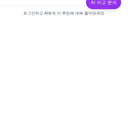
AI 비교 분석
로그인하고 AI에게 이 루틴에 대해 물어보세요.
Beautics-LAB
뷰틱스랩은 데이터를 기반으로
성분·루틴·제품을 분석하는 AI 플랫폼입니다.
소개
·
블로그
·
유해논란성분
·
MCP 사용
웹스팩토리
대표: 김민지
사업자등록번호: 381-17-02749
통신판매업신고: 2025-대구수성구-0828
주소: 대구광역시 수성구 수성로 367-2
이메일:
beauticslab@gmail.com