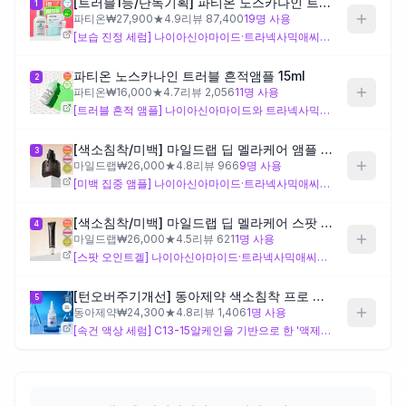
[트러블1등/단독기획] 파티온 노스카나인 트러블 세럼 50ml 기획(+15ml+마스크 1매)
1
파티온
₩
27,900
★
4.9
리뷰
87,400
19
명 사용
[보습 진정 세럼] 나이아신아마이드·트라넥사믹애씨드·알부틴 등 색소침착 타겟 성분 없이 히알루론산·판테놀·알란토인 중심의 보습·진정 설계로, 흉터 색소 개선보다는 트러블 후 피부 장벽 회복에 초점이 맞춰져 있어요. 색소침착 개선을 주목적으로 한다면 이 제품만으로는 설계 의도와 맞지 않을 수 있어요.
제품비교
파티온 노스카나인 트러블 흔적앰플 15ml
2
파티온
₩
16,000
★
4.7
리뷰
2,056
11
명 사용
Login
[트러블 흔적 앰플] 나이아신아마이드와 트라넥사믹애씨드를 함께 배합해 색소침착 흔적을 겨냥한 설계이며, 에리스리톨·자일리톨·폴리글리세린 등 수용성 보습 성분 위주라 점증 폴리머가 적어 상대적으로 가볍게 스며드는 텍스처가 예상돼요. 다만 용량이 15ml로 소용량이라 집중 케어 기간에 소진이 빠를 수 있어요.
[색소침착/미백] 마일드랩 딥 멜라케어 앰플 30ml
3
마일드랩
₩
26,000
★
4.8
리뷰
966
9
명 사용
[미백 집중 앰플] 나이아신아마이드·트라넥사믹애씨드·알파-알부틴 세 가지 미백 계열 성분에 마데카식애씨드·아시아티코사이드(센텔라 유도체)와 소듐헤파린까지 더해 색소침착과 피부 회복을 동시에 겨냥한 설계예요. 무거운 오일계 성분 없이 앰플 제형으로 설계되어 빠르게 건조되는 사용감을 기대할 수 있으나, 민감·트러블 피부는 티트리 성분 반응을 확인해보는 것이 좋아요.
[색소침착/미백] 마일드랩 딥 멜라케어 스팟 트리트먼트 오인트겔 20ml
4
마일드랩
₩
26,000
★
4.5
리뷰
621
1
명 사용
[스팟 오인트겔] 나이아신아마이드·트라넥사믹애씨드·알파-알부틴의 미백 성분 구성은 제품 3과 유사하지만, '오인트겔' 제형답게 카프릴릭/카프릭트라이글리세라이드(오일 유연제)가 포함되어 있어 찐득한 밀폐감이 있는 텍스처로 설계된 스팟 전용 제품이에요. 빠르게 건조되는 사용감을 원하는 분께는 이 제형이 부담스러울 수 있으며, 흉터 부위에만 소량 점도포하는 방식에 적합해요.
[턴오버주기개선] 동아제약 색소침착 프로 액제 30ml
5
동아제약
₩
24,300
★
4.8
리뷰
1,406
1
명 사용
[속건 액상 세럼] C13-15알케인을 기반으로 한 '액제' 제형으로, 오일감 없이 빠르게 건조되는 사용감이 설계의 핵심이며 글루타티온이 추가된 점이 다른 제품과의 차별점이에요. 수분크림처럼 바르고 빨리 마르는 텍스처를 원하는 분께 제형 면에서 가장 잘 맞는 설계로, 트라넥사믹애씨드·나이아신아마이드 기반 색소침착 케어도 함께 담겨 있어요.