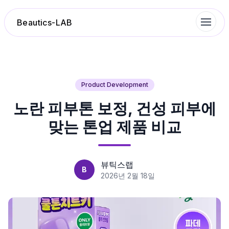
Beautics-LAB
랭킹
Product Development
노란 피부톤 보정, 건성 피부에
성분분석
맞는 톤업 제품 비교
나의 스킨케어
대화 이력
뷰틱스랩
B
2026년 2월 18일
찜 목록
루틴탐색