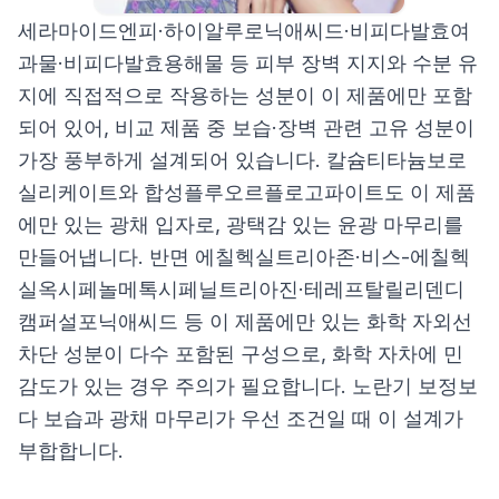
세라마이드엔피·하이알루로닉애씨드·비피다발효여
과물·비피다발효용해물 등 피부 장벽 지지와 수분 유
지에 직접적으로 작용하는 성분이 이 제품에만 포함
되어 있어, 비교 제품 중 보습·장벽 관련 고유 성분이
가장 풍부하게 설계되어 있습니다. 칼슘티타늄보로
실리케이트와 합성플루오르플로고파이트도 이 제품
에만 있는 광채 입자로, 광택감 있는 윤광 마무리를
만들어냅니다. 반면 에칠헥실트리아존·비스-에칠헥
실옥시페놀메톡시페닐트리아진·테레프탈릴리덴디
캠퍼설포닉애씨드 등 이 제품에만 있는 화학 자외선
차단 성분이 다수 포함된 구성으로, 화학 자차에 민
감도가 있는 경우 주의가 필요합니다. 노란기 보정보
다 보습과 광채 마무리가 우선 조건일 때 이 설계가
부합합니다.