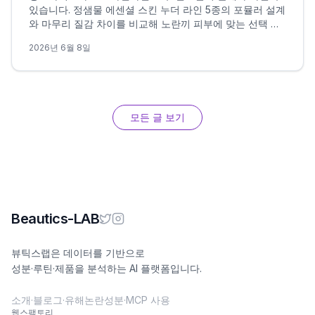
있습니다. 정샘물 에센셜 스킨 누더 라인 5종의 포뮬러 설계
와 마무리 질감 차이를 비교해 노란끼 피부에 맞는 선택 조
건을 정리했습니다.
2026년 6월 8일
모든 글 보기
Beautics-LAB
뷰틱스랩은 데이터를 기반으로
성분·루틴·제품을 분석하는 AI 플랫폼입니다.
소개
·
블로그
·
유해논란성분
·
MCP 사용
웹스팩토리