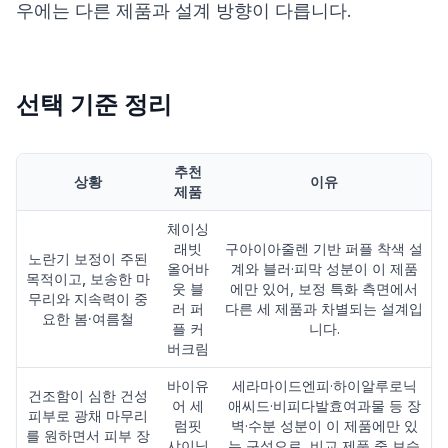
우에는 다른 제품과 설계 방향이 다릅니다.
선택 기준 정리
추천
상황
이유
제품
체이싱
래빗
구아이아줄렌 기반 퍼플 착색 설
노란기 보정이 주된
올어바
계와 블러·피막 성분이 이 제품
목적이고, 보송한 마
웃 블
에만 있어, 보정 특화 측면에서
무리와 지속력이 중
러 퍼
다른 세 제품과 차별되는 설계입
요한 봄·여름철
플 커
니다.
버크림
바이유
세라마이드엔피·하이알루로닉
건조함이 심한 건성
어 세
애씨드·비피다발효여과물 등 장
피부로 광채 마무리
럼핏
벽·수분 성분이 이 제품에만 있
를 원하면서 피부 장
샤이닝
는 구성으로, 비교 제품 중 보습