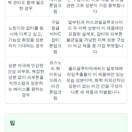
벽 관리도 함께 필요
톤업크
관련 고유 성분이 가장 풍부합니
한 경우
림
다.
구달
알부틴과 아스코빌글루코사이
노란기와 잡티를 동
청귤
드 두 미백 성분이 이 제품에만
시에 다루고 싶고,
비타C
포함된 설계로, 잡티와 피부톤
기능성 화장품 성분
잡티
불균일을 겨냥한 미백 성분 구성
까지 기대하는 경우
톤업크
이 비교 제품 중 가장 뚜렷합니
림
다.
코스노
성분 자극에 민감한
리 화
폴리글루타믹애씨드·알로에베
건성 피부로, 복잡한
이트닝
라잎추출물이 이 제품에만 있는
성분 없이 피부톤을
드레스
보습 성분이며, 화학 자외선차단
자연스럽게 정돈하
비건
성분이 없는 비건 간결 구성이
는 베이스를 원하는
톤업크
다른 세 제품과 차별됩니다.
경우
림
팁