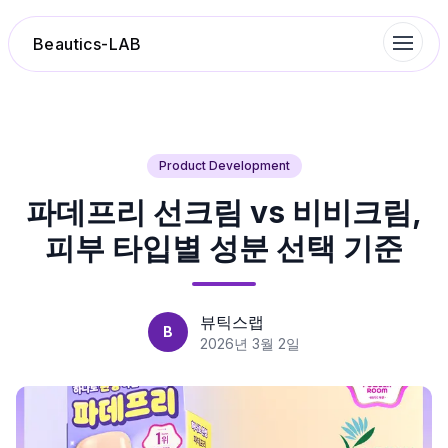
Beautics-LAB
랭킹
Product Development
파데프리 선크림 vs 비비크림,
성분분석
피부 타입별 성분 선택 기준
나의 스킨케어
대화 이력
뷰틱스랩
B
2026년 3월 2일
찜 목록
루틴탐색