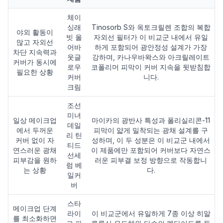
체이
싱래
Tinosorb S와 옥토크릴렌 조합의 복합
야외 활동이
빗 올
자외선 필터가 이 비교군 내에서 유일
많고 자외선
어바
하게 포함되어 광안정성 설계가 가장
차단 지속력과
웃글
강하며, 카나우바왁스와 아크릴레이트
커버가 동시에
로우
코폴리머 피막이 커버 지속을 뒷받침합
필요한 상황
커버
니다.
크림
조선
미녀
일상 메이크업
마이카의 광반사 특성과 폴리실리콘-11
데일
에서 두꺼운
피막이 얇게 밀착되는 광채 설계를 구
리 틴
커버 없이 자
성하며, 이 두 성분은 이 비교군 내에서
티드
연스러운 광채
이 제품에만 포함되어 커버보다 자연스
선세
피부감을 원하
러운 피부결 보정 방향으로 작동합니
럼 베
는 상황
다.
일커
버
스타
메이크업 단계
라이
이 비교군에서 유일하게 7종 이상 히알
를 최소화하면