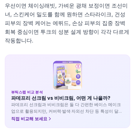
우선이면 체이싱래빗, 가벼운 광채 보정이면 조선미
녀, 스킨케어 밀도를 함께 원하면 스타라이크, 건성
피부의 장벽 케어는 에뛰드, 손상 피부의 집중 장벽
회복 중심이면 투크의 성분 설계 방향이 각각 다르게
작동합니다.
뷰틱스랩 비교 분석
파데프리 선크림 vs 비비크림, 어떤 게 나을까?
파데프리 선크림과 비비크림은 둘 다 간편한 베이스 메이크
업으로 활용되지만, 커버력·발색·자외선 차단 등 특성이 달라
요. 내 피부와 라이프스타일에 맞는 선택을 비교해보세요.
직접 비교해 보세요