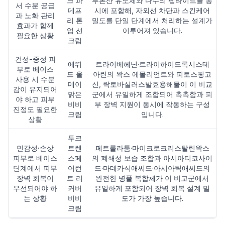
크 파
루론산 유도체와 다수의 펩타이드를 동
서 수분 공급
데프
시에 포함해, 자외선 차단과 스킨케어
과 노화 관리
리 톤
밀도를 단일 단계에서 처리하는 설계가
효과가 함께
업 선
이루어져 있습니다.
필요한 상황
크림
건성-중성 피
에뛰
트라이베헤닌·트라이하이드록시스테
부로 베이스
드 올
아린의 왁스 에몰리언트와 피토스핑고
사용 시 수분
데이
신, 락토바실러스발효용해물이 이 비교
감이 유지되어
맑은
군에서 유일하게 조합되어 촉촉함과 피
야 하고 피부
비비
부 장벽 지원이 동시에 작동하는 구성
진정도 필요한
크림
입니다.
상황
투크
민감성·손상
트렌
페트롤라툼·마이크로크리스탈린왁스
피부로 베이스
스페
의 폐쇄성 보습 조합과 아시아티코사이
단계에서 피부
어런
드·마데카식애씨드·아시아틱애씨드의
장벽 회복이
트 리
완전한 병풀 복합체가 이 비교군에서
우선되어야 하
커버
유일하게 포함되어 장벽 회복 설계 밀
는 상황
비비
도가 가장 높습니다.
크림