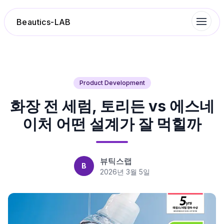
Beautics-LAB
랭킹
Product Development
화장 전 세럼, 토리든 vs 에스네
성분분석
이처 어떤 설계가 잘 먹힐까
나의 스킨케어
대화 이력
뷰틱스랩
B
2026년 3월 5일
찜 목록
루틴탐색