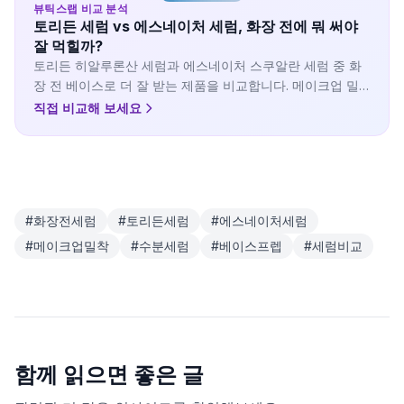
뷰틱스랩 비교 분석
토리든 세럼 vs 에스네이처 세럼, 화장 전에 뭐 써야
잘 먹힐까?
토리든 히알루론산 세럼과 에스네이처 스쿠알란 세럼 중 화
장 전 베이스로 더 잘 받는 제품을 비교합니다. 메이크업 밀
착력과 수분 공급력을 함께 확인해보세요.
직접 비교해 보세요
#
화장전세럼
#
토리든세럼
#
에스네이처세럼
#
메이크업밀착
#
수분세럼
#
베이스프렙
#
세럼비교
함께 읽으면 좋은 글