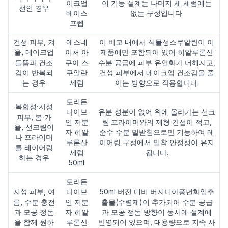
이크업
이 기능 설계는 나머지 세 세럼에는
선인 경우
베이스
없는 구성입니다.
프렙
건성 피부, 겨
에스네
이 비교 내에서 식물성스쿠알란이 이
울, 메이크업
이처 아
제품에만 포함되어 있어 히알루론산
들뜸과 건조
쿠아 스
수분 공급에 피부 유연화가 더해지고,
감이 반복되
쿠알란
건성 피부에서 메이크업 건조감을 줄
는 경우
세럼
이는 방향으로 작용합니다.
토리든
복합성·지성
다이브
유분 성분이 없어 위에 올라가는 선크
피부, 봄·가
인 저분
림·프라이머와의 제형 간섭이 적고,
을, 선크림이
자 히알
순수 수분 밑받침으로만 기능하여 레
나 프라이머
루론산
이어링 구성에서 밀착 안정성이 유지
를 레이어링
세럼
됩니다.
하는 경우
50ml
토리든
지성 피부, 여
다이브
50ml 버전 대비 버지니아풍년화잎추
름, 수분 충전
인 저분
출물(수렴제)이 추가되어 수분 공급
과 모공 정돈
자 히알
과 모공 정돈 방향이 동시에 설계에
을 함께 원하
루론산
반영되어 있으며, 대용량으로 지속 사