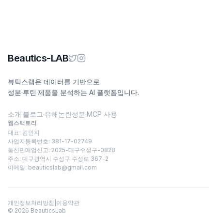
Beautics-LAB
뷰틱스랩은 데이터를 기반으로
성분·루틴·제품을 분석하는 AI 플랫폼입니다.
소개
·
블로그
·
유해논란성분
·
MCP 사용
웹스팩토리
대표: 김민지
사업자등록번호: 381-17-02749
통신판매업신고: 2025-대구수성구-0828
주소: 대구광역시 수성구 수성로 367-2
이메일:
beauticslab@gmail.com
개인정보처리방침
|
이용약관
©
2026
BeauticsLab