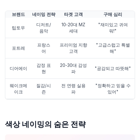
브랜드
네이밍 전략
타겟 고객
구매 심리
디저트/
10-20대 MZ
"재미있고 귀여
팁토우
음악
세대
워!"
프랑스
프리미엄 지향
"고급스럽고 특별
포트레
어
고객
해"
감정 표
20-30대 감성
디어에이
"공감되고 따뜻해"
현
파
웨이크메
질감/시
전 연령 실용
"정확하고 믿을 수
이크
즌
파
있어"
색상 네이밍의 숨은 전략