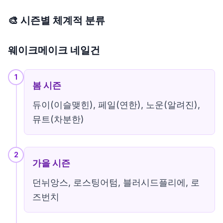
🎨 시즌별 체계적 분류
웨이크메이크 네일건
1
봄 시즌
듀이(이슬맺힌), 페일(연한), 노운(알려진),
뮤트(차분한)
2
가을 시즌
던뉘앙스, 로스팅어텀, 블러시드플리에, 로
즈번치