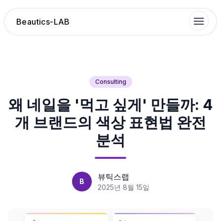
Beautics-LAB
랭킹
Consulting
왜 네일을 '먹고 싶게' 만들까: 4
성분분석
개 브랜드의 색상 표현법 완전
나의 스킨케어
분석
대화 이력
뷰틱스랩
B
찜 목록
2025년 8월 15일
루틴탐색