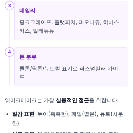
3
데일리
핑크그레이프, 플랫피치, 피오니듀, 히비스
커스, 발레튜튜
4
톤 분류
쿨톤/웜톤/뉴트럴 표기로 퍼스널컬러 가이
드
웨이크메이크는 가장
실용적인 접근
을 취합니다:
질감 표현
: 듀이(촉촉한), 페일(옅은), 뮤트(차분
한)