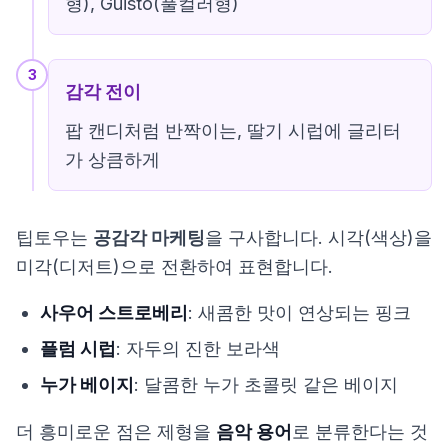
형), Guisto(풀컬러형)
3
감각 전이
팝 캔디처럼 반짝이는, 딸기 시럽에 글리터
가 상큼하게
팁토우는
공감각 마케팅
을 구사합니다. 시각(색상)을
미각(디저트)으로 전환하여 표현합니다.
사우어 스트로베리
: 새콤한 맛이 연상되는 핑크
플럼 시럽
: 자두의 진한 보라색
누가 베이지
: 달콤한 누가 초콜릿 같은 베이지
더 흥미로운 점은 제형을
음악 용어
로 분류한다는 것