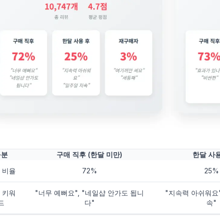
구분
구매 직후 (한달 미만)
한달 사용
 비율
72%
25%
 키워
"너무 예뻐요", "네일샵 안가도 됩니
"지속력 아쉬워요"
드
다"
속"