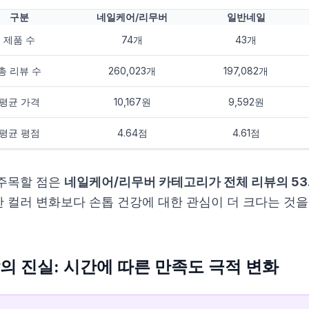
구분
네일케어/리무버
일반네일
제품 수
74개
43개
총 리뷰 수
260,023개
197,082개
평균 가격
10,167원
9,592원
평균 평점
4.64점
4.61점
주목할 점은
네일케어/리무버 카테고리가 전체 리뷰의 53
 컬러 변화보다 손톱 건강에 대한 관심이 더 크다는 것을
의 진실: 시간에 따른 만족도 극적 변화