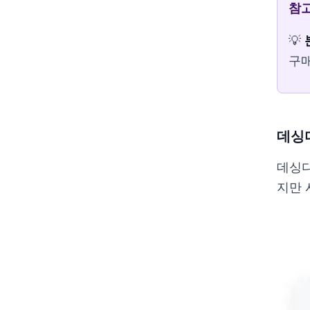
참
💡
구매
데싱
데싱디
지만 