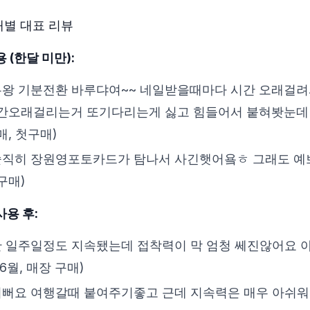
별 대표 리뷰
 (한달 미만):
우왕 기분전환 바루댜여~~ 네일받을때마다 시간 오래걸
간오래걸리는거 또기다리는게 싫고 힘들어서 붙혀봣눈데 대성공
매, 첫구매)
솔직히 장원영포토카드가 탐나서 사긴햇어욬ㅎ 그래도 예쁘네요
구매)
사용 후:
한 일주일정도 지속됐는데 접착력이 막 엄청 쎄진않어요 아무
 6월, 매장 구매)
이뻐요 여행갈때 붙여주기좋고 근데 지속력은 매우 아쉬워요" 