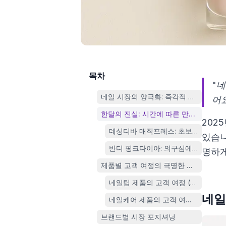
목차
"
네일 시장의 양극화: 즉각적 만족 vs 점
어요
한달의 진실: 시간에 따른 만족도 극적 
202
데싱디바 매직프레스: 초보자의 환상
있습니
반디 핑크다이아: 의구심에서 확신으
명하게
제품별 고객 여정의 극명한 차이
네일팁 제품의 고객 여정 (데싱디바 
네일
네일케어 제품의 고객 여정 (반디 핑
브랜드별 시장 포지셔닝