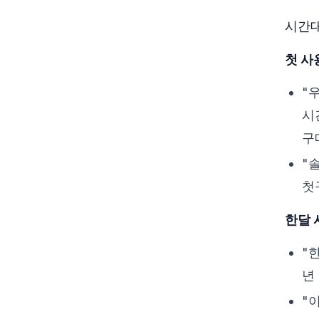
시간대
첫 사용
"
시
구
"
첫
한달 
"
년
"