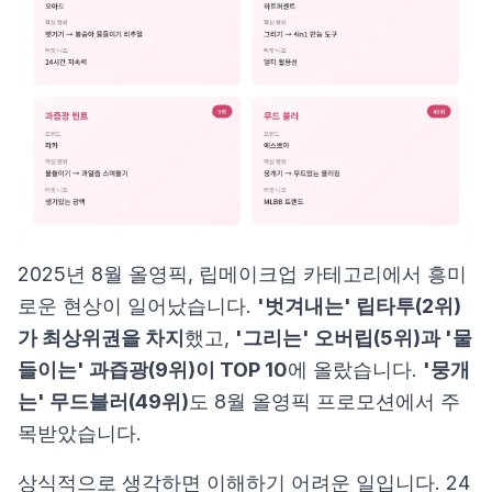
2025년 8월 올영픽, 립메이크업 카테고리에서 흥미
로운 현상이 일어났습니다.
'벗겨내는' 립타투(2위)
가 최상위권을 차지
했고,
'그리는' 오버립(5위)과 '물
들이는' 과즙광(9위)이 TOP 10
에 올랐습니다.
'뭉개
는' 무드블러(49위)
도 8월 올영픽 프로모션에서 주
목받았습니다.
상식적으로 생각하면 이해하기 어려운 일입니다. 24