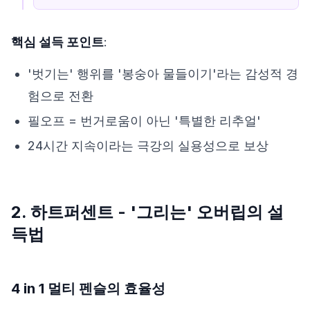
핵심 설득 포인트
:
'벗기는' 행위를 '봉숭아 물들이기'라는 감성적 경
험으로 전환
필오프 = 번거로움이 아닌 '특별한 리추얼'
24시간 지속이라는 극강의 실용성으로 보상
2. 하트퍼센트 - '그리는' 오버립의 설
득법
4 in 1 멀티 펜슬의 효율성