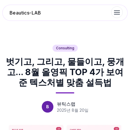
Beautics-LAB
랭킹
Consulting
벗기고, 그리고, 물들이고, 뭉개
성분분석
고... 8월 올영픽 TOP 4가 보여
나의 스킨케어
준 텍스처별 맞춤 설득법
대화 이력
뷰틱스랩
B
찜 목록
2025년 8월 20일
루틴탐색