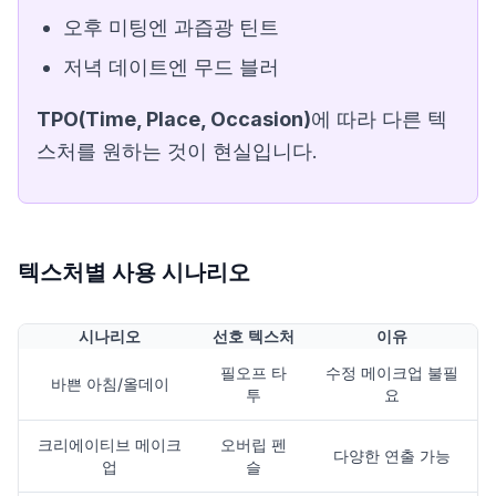
오후 미팅엔 과즙광 틴트
저녁 데이트엔 무드 블러
TPO(Time, Place, Occasion)
에 따라 다른 텍
스처를 원하는 것이 현실입니다.
텍스처별 사용 시나리오
시나리오
선호 텍스처
이유
필오프 타
수정 메이크업 불필
바쁜 아침/올데이
투
요
크리에이티브 메이크
오버립 펜
다양한 연출 가능
업
슬