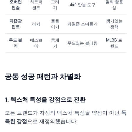
오버립
하트퍼
그리
멀티 활용
4in1 만능 도구
펜슬
센트
기
성
과즙광
물들
생기있는
라카
과일즙 스며들기
틴트
이기
광택
무드 블
에스쁘
뭉개
MLBB 트
무드있는 블러링
러
아
기
렌드
공통 성공 패턴과 차별화
1. 텍스처 특성을 강점으로 전환
모든 브랜드가 자신의 텍스처 특성을 약점이 아닌
독
특한 강점
으로 재정의했습니다: