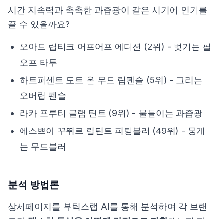
시간 지속력과 촉촉한 과즙광이 같은 시기에 인기를
끌 수 있을까요?
오아드 립티크 어프어프 에디션 (2위) - 벗기는 필
오프 타투
하트퍼센트 도트 온 무드 립펜슬 (5위) - 그리는
오버립 펜슬
라카 프루티 글램 틴트 (9위) - 물들이는 과즙광
에스쁘아 꾸뛰르 립틴트 피팅블러 (49위) - 뭉개
는 무드블러
분석 방법론
상세페이지를 뷰틱스랩 AI를 통해 분석하여 각 브랜