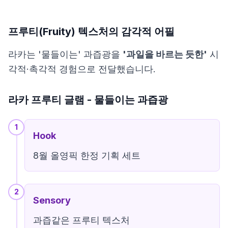
프루티(Fruity) 텍스처의 감각적 어필
라카는 '물들이는' 과즙광을
'과일을 바르는 듯한'
시
각적·촉각적 경험으로 전달했습니다.
라카 프루티 글램 - 물들이는 과즙광
1
Hook
8월 올영픽 한정 기획 세트
2
Sensory
과즙같은 프루티 텍스처