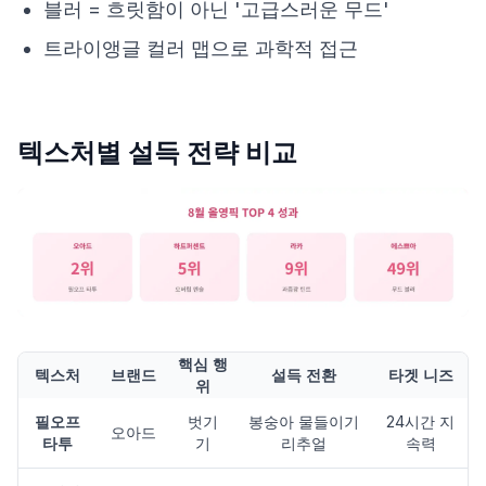
블러 = 흐릿함이 아닌 '고급스러운 무드'
트라이앵글 컬러 맵으로 과학적 접근
텍스처별 설득 전략 비교
핵심 행
텍스처
브랜드
설득 전환
타겟 니즈
위
필오프
벗기
봉숭아 물들이기
24시간 지
오아드
타투
기
리추얼
속력