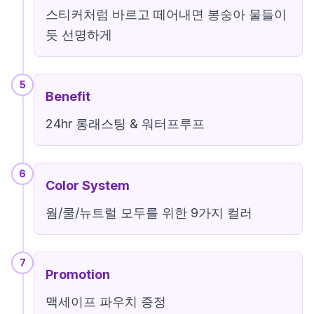
스티커처럼 바르고 떼어내면 봉숭아 물들이
듯 선명하게
5
Benefit
24hr 롱래스팅 & 워터프루프
6
Color System
웜/쿨/뉴트럴 모두를 위한 9가지 컬러
7
Promotion
맥세이프 파우치 증정