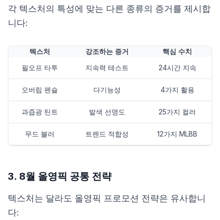
각 텍스처의 특성에 맞는 다른 종류의 증거를 제시합
니다:
텍스처
강조하는 증거
핵심 수치
필오프 타투
지속력 테스트
24시간 지속
오버립 펜슬
다기능성
4가지 활용
과즙광 틴트
발색 선명도
25가지 컬러
무드 블러
트렌드 적합성
12가지 MLBB
3. 8월 올영픽 공통 전략
텍스처는 달라도 올영픽 프로모션 전략은 유사합니
다: