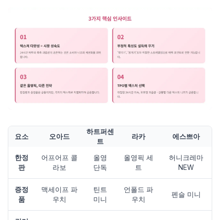
하트퍼센
요소
오아드
라카
에스쁘아
트
한정
어프어프 콜
올영
올영픽 세
허니크레마
판
라보
단독
트
NEW
증정
맥세이프 파
틴트
언폴드 파
펜슬 미니
품
우치
미니
우치