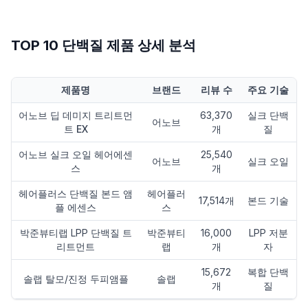
TOP 10 단백질 제품 상세 분석
제품명
브랜드
리뷰 수
주요 기술
어노브 딥 데미지 트리트먼
63,370
실크 단백
어노브
트 EX
개
질
어노브 실크 오일 헤어에센
25,540
어노브
실크 오일
스
개
헤어플러스 단백질 본드 앰
헤어플러
17,514개
본드 기술
플 에센스
스
박준뷰티랩 LPP 단백질 트
박준뷰티
16,000
LPP 저분
리트먼트
랩
개
자
15,672
복합 단백
솔랩 탈모/진정 두피앰플
솔랩
개
질