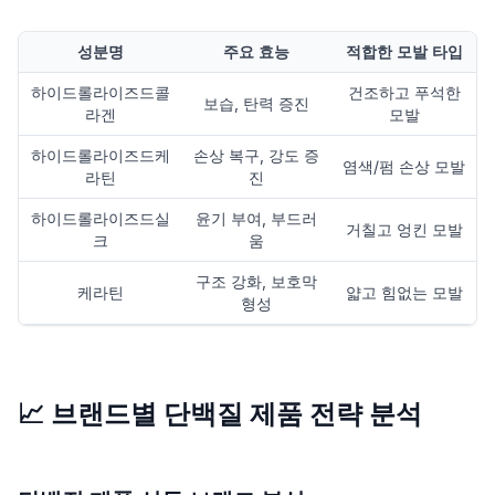
성분명
주요 효능
적합한 모발 타입
하이드롤라이즈드콜
건조하고 푸석한
보습, 탄력 증진
라겐
모발
하이드롤라이즈드케
손상 복구, 강도 증
염색/펌 손상 모발
라틴
진
하이드롤라이즈드실
윤기 부여, 부드러
거칠고 엉킨 모발
크
움
구조 강화, 보호막
케라틴
얇고 힘없는 모발
형성
📈 브랜드별 단백질 제품 전략 분석