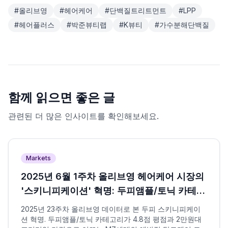
#
올리브영
#
헤어케어
#
단백질트리트먼트
#
LPP
#
헤어플러스
#
박준뷰티랩
#
K뷰티
#
가수분해단백질
함께 읽으면 좋은 글
관련된 더 많은 인사이트를 확인해보세요.
Markets
2025년 6월 1주차 올리브영 헤어케어 시장의
'스키니피케이션' 혁명: 두피앰플/토닉 카테고
리가 이끄는 예방적 탈모케어 트렌드
2025년 23주차 올리브영 데이터로 본 두피 스키니피케이
션 혁명. 두피앰플/토닉 카테고리가 4.8점 평점과 2만원대