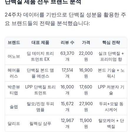
단백질 제품 선두 브랜드 분석
24주차 데이터를 기반으로 단백질 성분을 활용한 주
요 브랜드들의 전략을 분석했습니다:
브랜드
대표 제품
리뷰 수
가격
핵심 전략
딥 데미지 트리
63,370
22,000
실크 단백질 +
어노브
트먼트 EX
개
원
프리미엄 향
헤어플
단백질 본드 앰
17,514
16,900
본드 기술 + 노
러스
플 에센스
개
원
워시
박준뷰
LPP 단백질 트리
16,000
17,600
LPP 저분자 기
티랩
트먼트
개
원
술
탈모/진정 두피
15,672
27,900
두피+모발 동
솔랩
앰플
개
원
시케어
12,967
11,900
탈모케어 + 단
달리프
릴렉싱 샴푸
개
원
백질