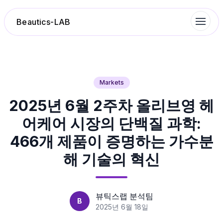
Beautics-LAB
랭킹
Markets
2025년 6월 2주차 올리브영 헤
성분분석
어케어 시장의 단백질 과학:
나의 스킨케어
466개 제품이 증명하는 가수분
해 기술의 혁신
대화 이력
찜 목록
뷰틱스랩 분석팀
B
2025년 6월 18일
루틴탐색