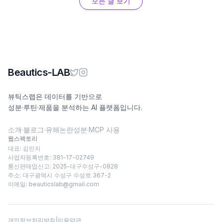
모든 글 보기
Beautics-LAB
뷰틱스랩은 데이터를 기반으로
성분·루틴·제품을 분석하는 AI 플랫폼입니다.
소개
·
블로그
·
유해논란성분
·
MCP 사용
웹스팩토리
대표: 김민지
사업자등록번호: 381-17-02749
통신판매업신고: 2025-대구수성구-0828
주소: 대구광역시 수성구 수성로 367-2
이메일:
beauticslab@gmail.com
개인정보처리방침
|
이용약관