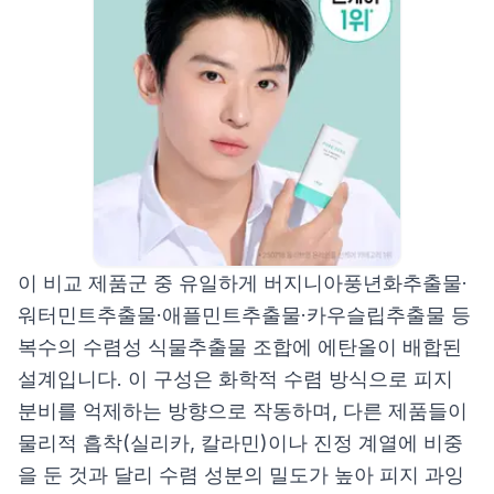
이 비교 제품군 중 유일하게 버지니아풍년화추출물·
워터민트추출물·애플민트추출물·카우슬립추출물 등
복수의 수렴성 식물추출물 조합에 에탄올이 배합된
설계입니다. 이 구성은 화학적 수렴 방식으로 피지
분비를 억제하는 방향으로 작동하며, 다른 제품들이
물리적 흡착(실리카, 칼라민)이나 진정 계열에 비중
을 둔 것과 달리 수렴 성분의 밀도가 높아 피지 과잉