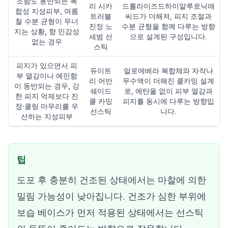
조함도 동반되는 복
리 시카
드롤라이즈드하이알루로닉애
합성 지성피부, 여름
트러블
씨드가 더해져, 피지 조절과
철 수분 균형이 무너
진정 노
수분 균형을 함께 다루는 방향
지는 상황, 향 민감성
세범 선
으로 설계된 구성입니다.
없는 경우
스틱
피지가 있으면서 피
듀이트
알로에베라 복합체와 자작나
부 열감이나 예민함
리 어반
무수액이 더해진 쿨카밍 설계
이 동반되는 경우, 강
쉐이드
로, 에탄올 없이 피부 열감과
한 피지 억제보다 진
쿨 카밍
피지를 동시에 다루는 방향입
정·쿨링 마무리를 우
선스틱
니다.
선하는 지성피부
팁
도포 후 충분히 건조된 상태에서는 마찰에 의한
밀림 가능성이 낮아집니다. 건조가 심한 부위에
보습 베이스가 먼저 적용된 상태에서는 선스틱