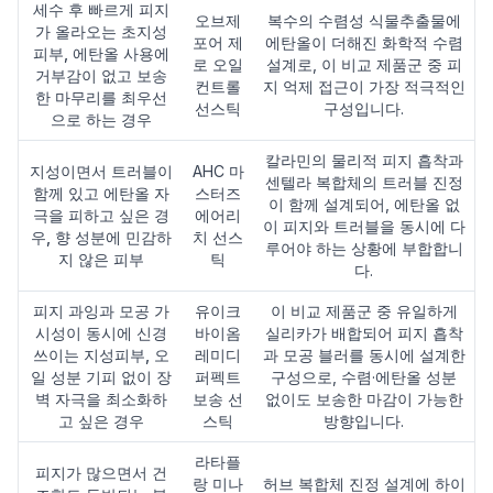
세수 후 빠르게 피지
오브제
복수의 수렴성 식물추출물에
가 올라오는 초지성
포어 제
에탄올이 더해진 화학적 수렴
피부, 에탄올 사용에
로 오일
설계로, 이 비교 제품군 중 피
거부감이 없고 보송
컨트롤
지 억제 접근이 가장 적극적인
한 마무리를 최우선
선스틱
구성입니다.
으로 하는 경우
칼라민의 물리적 피지 흡착과
지성이면서 트러블이
AHC 마
센텔라 복합체의 트러블 진정
함께 있고 에탄올 자
스터즈
이 함께 설계되어, 에탄올 없
극을 피하고 싶은 경
에어리
이 피지와 트러블을 동시에 다
우, 향 성분에 민감하
치 선스
루어야 하는 상황에 부합합니
지 않은 피부
틱
다.
피지 과잉과 모공 가
유이크
이 비교 제품군 중 유일하게
시성이 동시에 신경
바이옴
실리카가 배합되어 피지 흡착
쓰이는 지성피부, 오
레미디
과 모공 블러를 동시에 설계한
일 성분 기피 없이 장
퍼펙트
구성으로, 수렴·에탄올 성분
벽 자극을 최소화하
보송 선
없이도 보송한 마감이 가능한
고 싶은 경우
스틱
방향입니다.
라타플
피지가 많으면서 건
랑 미나
허브 복합체 진정 설계에 하이