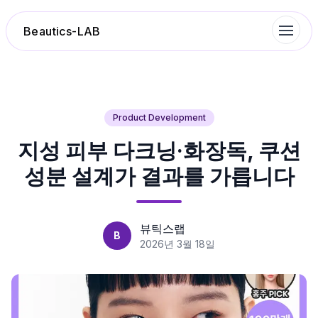
Beautics-LAB
랭킹
Product Development
지성 피부 다크닝·화장독, 쿠션
성분분석
성분 설계가 결과를 가릅니다
나의 스킨케어
대화 이력
뷰틱스랩
B
2026년 3월 18일
찜 목록
루틴탐색