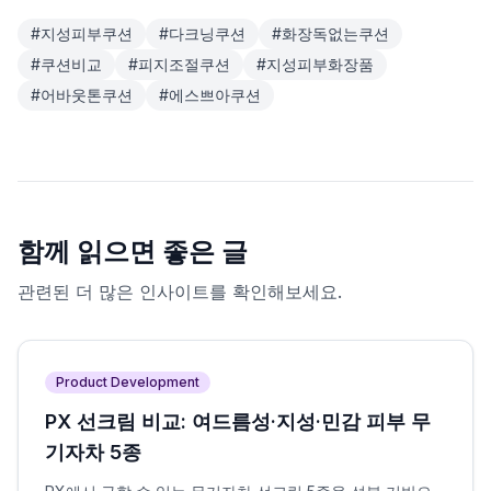
#
지성피부쿠션
#
다크닝쿠션
#
화장독없는쿠션
#
쿠션비교
#
피지조절쿠션
#
지성피부화장품
#
어바웃톤쿠션
#
에스쁘아쿠션
함께 읽으면 좋은 글
관련된 더 많은 인사이트를 확인해보세요.
Product Development
PX 선크림 비교: 여드름성·지성·민감 피부 무
기자차 5종