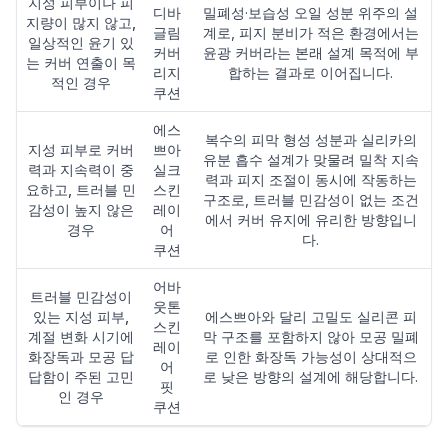
지성 피부이나 피
디바
밀폐성·보습성 오일 성분 위주의 설
지량이 많지 않고,
글림
계로, 피지 분비가 적은 환경에서는
일상적인 윤기 있
커버
윤광 커버라는 본래 설계 목적에 부
는 커버 연출이 목
리지
합하는 결과로 이어집니다.
적인 경우
쿠션
에스
복수의 피막 형성 성분과 실리카의
지성 피부로 커버
쁘아
유분 흡수 설계가 맞물려 밀착 지속
력과 지속력이 중
실크
력과 피지 조절이 동시에 작동하는
요하고, 트러블 민
스킨
구조로, 트러블 민감성이 없는 조건
감성이 높지 않은
레이
에서 커버 유지에 유리한 방향입니
경우
어
다.
쿠션
어바
트러블 민감성이
웃톤
있는 지성 피부,
에스쁘아와 달리 고밀도 실리콘 피
스킨
계절 변화 시기에
막 구조를 포함하지 않아 모공 밀폐
레이
화장독과 모공 답
로 인한 화장독 가능성이 상대적으
어
답함이 주된 고민
로 낮은 방향의 설계에 해당합니다.
핏
인 경우
쿠션