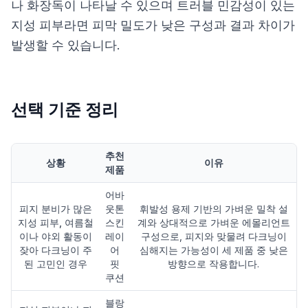
나 화장독이 나타날 수 있으며 트러블 민감성이 있는
지성 피부라면 피막 밀도가 낮은 구성과 결과 차이가
발생할 수 있습니다.
선택 기준 정리
추천
상황
이유
제품
어바
피지 분비가 많은
웃톤
휘발성 용제 기반의 가벼운 밀착 설
지성 피부, 여름철
스킨
계와 상대적으로 가벼운 에몰리언트
이나 야외 활동이
레이
구성으로, 피지와 맞물려 다크닝이
잦아 다크닝이 주
어
심해지는 가능성이 세 제품 중 낮은
된 고민인 경우
핏
방향으로 작용합니다.
쿠션
블랑