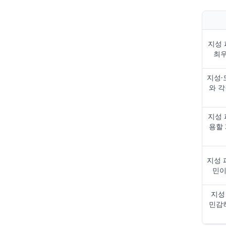
지성 
최우
지성·
와 
지성 
용할
지성 
민이
지성
민감