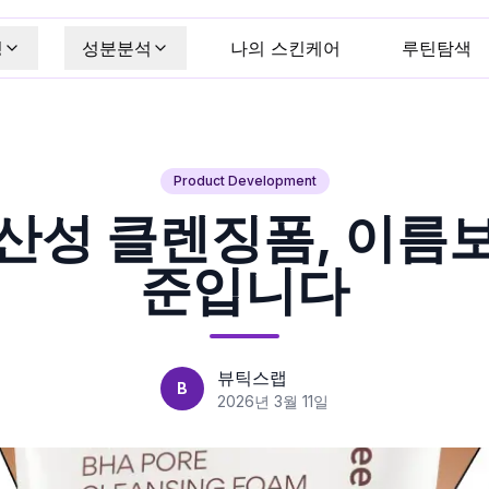
킹
성분분석
나의 스킨케어
루틴탐색
Product Development
산성 클렌징폼, 이름
준입니다
뷰틱스랩
B
2026년 3월 11일