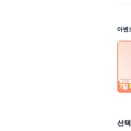
아벤느
선택