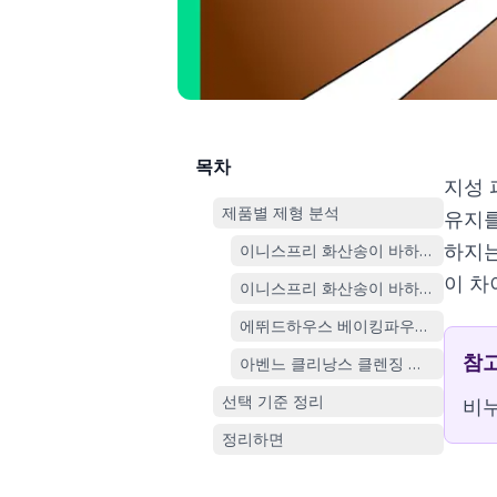
목차
지성 
제품별 제형 분석
유지를
하지는
이니스프리 화산송이 바하 모공 클렌징
이 차
이니스프리 화산송이 바하 모공 클렌징폼
에뛰드하우스 베이킹파우더 B.B 딥 클렌
참
아벤느 클리낭스 클렌징 젤 200ml
선택 기준 정리
비누
정리하면