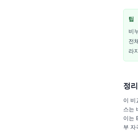
팁
비누
전체
라지
정리
이 비
스는 
이는 
부 자