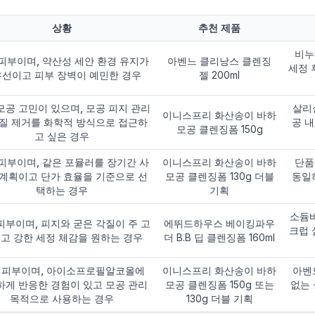
상황
추천 제품
비누
피부이며, 약산성 세안 환경 유지가
아벤느 클리낭스 클렌징
세정 
선이고 피부 장벽이 예민한 경우
젤 200ml
모공 고민이 있으며, 모공 피지 관리
살리
이니스프리 화산송이 바하
각질 제거를 화학적 방식으로 접근하
공 
모공 클렌징폼 150g
고 싶은 경우
피부이며, 같은 포뮬러를 장기간 사
이니스프리 화산송이 바하
단품
 계획이고 단가 효율을 기준으로 선
모공 클렌징폼 130g 더블
동일
택하는 경우
기획
소듐바
피부이며, 피지와 굳은 각질이 주 고
에뛰드하우스 베이킹파우
크럽 
고 강한 세정 체감을 원하는 경우
더 B.B 딥 클렌징폼 160ml
 피부이며, 아이소프로필알코올에
이니스프리 화산송이 바하
아벤
하게 반응한 경험이 있고 모공 관리
모공 클렌징폼 150g 또는
없는 
목적으로 사용하는 경우
130g 더블 기획