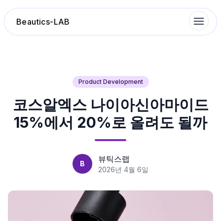
Beautics-LAB
랭킹
Product Development
코스알엑스 나이아신아마이드
성분분석
15%에서 20%로 올려도 될까
나의 스킨케어
대화 이력
뷰틱스랩
B
2026년 4월 6일
찜 목록
루틴탐색