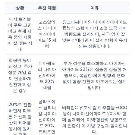
상황
추천 제품
이유
피지·트러블
코스알엑
징크피씨에이와 나이아신아마이드
이 주된 고민
스 더 나이
15%의 조합이 피지 조절·모공 케어
이고 현재 사
아신아마
방향으로 설계되어, 자극 없이 잘
용 중인 제품
이드 15 세
맞는 상태라면 이 설계 방향이 유지
이 잘 맞는 상
럼
되는 상황입니다.
태
함량만 높이
더마팩토
부가 성분을 최소화하고 나이아신
고 싶고, 추가
리 나이아
아마이드 20%에 집중한 심플한 처
성분 개입 없
신아마이
방으로, 복잡한 케어 방향의 변화
이 단순하게
드 20%
없이 함량 전환이 이루어지는 설계
전환하고 싶
세럼
입니다.
은 경우
폴라초이
20%로 전환
스 클리니
비타민C 유도체·감초 추출물·EGCG
하면서 피부
컬 나이아
등이 나이아신아마이드 20%와 함
톤 개선과 항
신아마이
께 설계되어, 미백·항산화 방향으로
산화 케어를
드 20%
의 전환이 이 처방 구성과 일치합니
동시에 원하
트리트먼
다.
는 경우