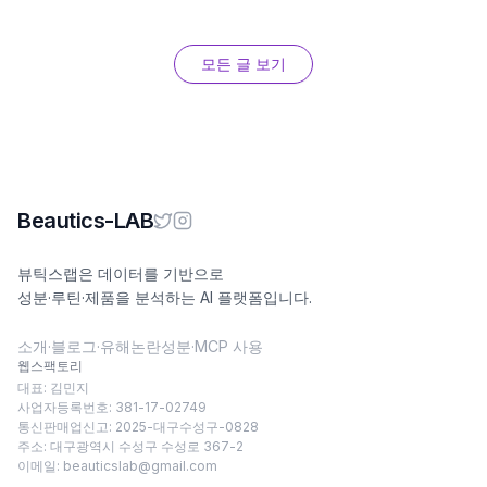
모든 글 보기
Beautics-LAB
뷰틱스랩은 데이터를 기반으로
성분·루틴·제품을 분석하는 AI 플랫폼입니다.
소개
·
블로그
·
유해논란성분
·
MCP 사용
웹스팩토리
대표: 김민지
사업자등록번호: 381-17-02749
통신판매업신고: 2025-대구수성구-0828
주소: 대구광역시 수성구 수성로 367-2
이메일:
beauticslab@gmail.com