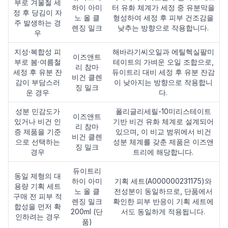
부로 겨울철 세
하이 아미
터 유화 체계가 세정 중 유분막을
정 후 당김이 자
노 올 클
형성하여 세정 후 피부 건조감을
주 발생하는 경
렌징 밀크
낮추는 방향으로 작용합니다.
우
지성·복합성 피
해바라기씨오일과 에틸헥실팔미
이즈앤트
부로 봄·여름철
테이트의 가벼운 오일 조합으로,
리 참마
세정 후 유분 잔
듀이트리 대비 세정 후 유분 잔감
비건 클렌
감이 부담스러
이 낮아지는 방향으로 작용합니
징 밀크
운 경우
다.
성분 민감도가
폴리글리세릴-10미리스테이트
이즈앤트
있거나 비건 인
기반 비건 유화 체계로 설계되어
리 참마
증 제품을 기준
있으며, 이 비교 범위에서 비건
비건 클렌
으로 선택하는
성분 체계를 갖춘 제품은 이즈앤
징 밀크
경우
트리에 해당합니다.
듀이트리
동일 제형의 대
하이 아미
기획 세트(A000000231175)와
용량 기획 세트
노 올 클
전성분이 동일하므로, 단품에서
구매 전 피부 적
렌징 밀크
확인한 피부 반응이 기획 세트에
합성을 먼저 확
200ml (단
서도 동일하게 적용됩니다.
인하려는 경우
품)