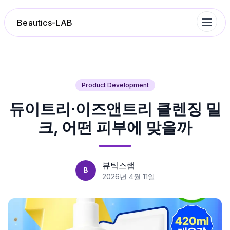
Beautics-LAB
랭킹
Product Development
듀이트리·이즈앤트리 클렌징 밀
성분분석
크, 어떤 피부에 맞을까
나의 스킨케어
대화 이력
뷰틱스랩
B
2026년 4월 11일
찜 목록
루틴탐색