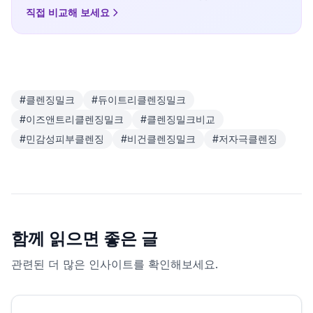
밀크 타입으로, 각각의 성분과 후기를 확인하고 피부에 맞는
직접 비교해 보세요
제품을 골라보세요.
#
클렌징밀크
#
듀이트리클렌징밀크
#
이즈앤트리클렌징밀크
#
클렌징밀크비교
#
민감성피부클렌징
#
비건클렌징밀크
#
저자극클렌징
함께 읽으면 좋은 글
관련된 더 많은 인사이트를 확인해보세요.