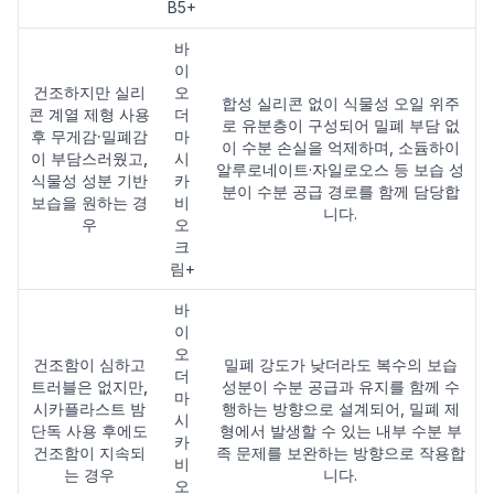
B5+
바
이
건조하지만 실리
오
합성 실리콘 없이 식물성 오일 위주
콘 계열 제형 사용
더
로 유분층이 구성되어 밀폐 부담 없
후 무게감·밀폐감
마
이 수분 손실을 억제하며, 소듐하이
이 부담스러웠고,
시
알루로네이트·자일로오스 등 보습 성
식물성 성분 기반
카
분이 수분 공급 경로를 함께 담당합
보습을 원하는 경
비
니다.
우
오
크
림+
바
이
오
건조함이 심하고
밀폐 강도가 낮더라도 복수의 보습
더
트러블은 없지만,
성분이 수분 공급과 유지를 함께 수
마
시카플라스트 밤
행하는 방향으로 설계되어, 밀폐 제
시
단독 사용 후에도
형에서 발생할 수 있는 내부 수분 부
카
건조함이 지속되
족 문제를 보완하는 방향으로 작용합
비
는 경우
니다.
오