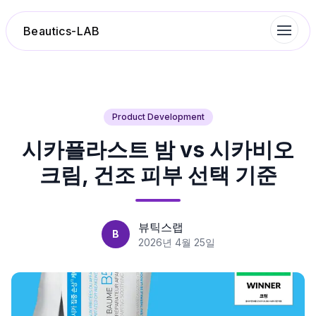
Beautics-LAB
랭킹
Product Development
시카플라스트 밤 vs 시카비오
성분분석
크림, 건조 피부 선택 기준
나의 스킨케어
대화 이력
뷰틱스랩
B
2026년 4월 25일
찜 목록
루틴탐색