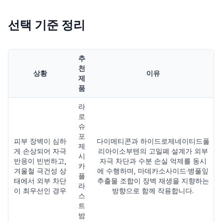
선택 기준 정리
추
천
상황
이유
제
품
라
로
슈
포
피부 장벽이 심하
다이메티콘과 하이드로제네이티드폴
제
게 손상되어 자극
리아이소부텐의 고밀폐 설계가 외부
시
반응이 빈번하고,
자극 차단과 수분 손실 억제를 동시
카
겨울철 극건성 상
에 수행하며, 마데카소사이드·병풀잎
플
태에서 외부 차단
추출물 조합이 장벽 재생을 지향하는
라
이 최우선인 경우
방향으로 함께 작용합니다.
스
트
밤