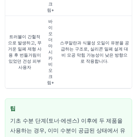
크
림+
바
이
오
트러블이 간헐적
더
으로 발생하고, 무
스쿠알란과 식물성 오일이 유분을 공
마
거운 밀폐 제형 사
급하는 구조로, 실리콘 밀폐 설계 대
시
용 후 번들거림이
비 모공 막힘 가능성이 낮은 방향으
카
있었던 건성 피부
로 작용합니다.
비
사용자
오
크
림+
팁
기초 수분 단계(토너·에센스) 이후에 두 제품을
사용하는 경우, 이미 수분이 공급된 상태에서 유