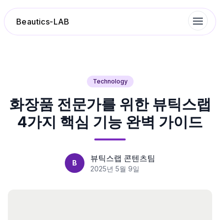
Beautics-LAB
랭킹
Technology
화장품 전문가를 위한 뷰틱스랩
성분분석
4가지 핵심 기능 완벽 가이드
나의 스킨케어
대화 이력
뷰틱스랩 콘텐츠팀
B
2025년 5월 9일
찜 목록
루틴탐색