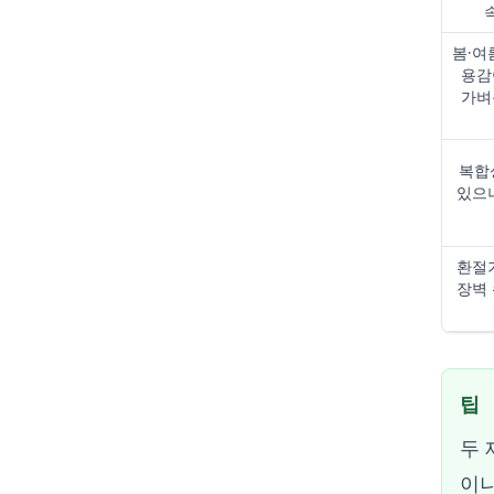
봄·여
용감
가벼
복합
있으나
환절기
장벽 
팁
두 
이나