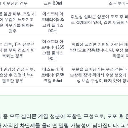
속이 우선인 경우
크림 80ml
조 피부에
름 일반 피부, 크림 사
에스트라 아
휘발성 실리콘 성분이 도포 후 
이 무겁게 느껴지고
토베리어365
로 설계되어 있어, 일반 제품의
운 마무리를 원하는
크림 플러스
경우
90ml
에스트라 아
성 피부, T존 유분은
휘발성 실리콘 기반의 가벼운 
토베리어365
 볼 부위 건조가 반
방향으로 작용합니다. 단, 수성 
크림 플러스
복되는 경우
작용이 
90ml
 민감성·건성 피부,
에스트라 아
수분을 끌어당기는 수성 성분과
손상 후 진정·회복이
토베리어365
손상된 장벽 위에서 수분 보충과 
필요한 경우
크림 80ml
성 보습 구성이 빠져 있어 장
제품 모두 실리콘 계열 성분이 포함된 구성으로, 도포 후
 자외선 차단제를 올리면 밀림 가능성이 낮아집니다. 피