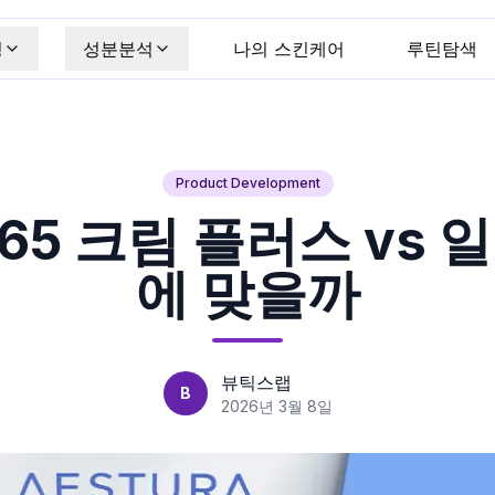
킹
성분분석
나의 스킨케어
루틴탐색
Product Development
5 크림 플러스 vs 일
에 맞을까
뷰틱스랩
B
2026년 3월 8일