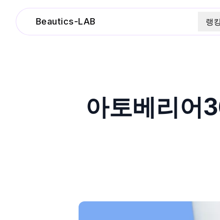
Beautics-LAB
랭
아토베리어36