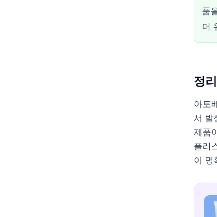
품을
더 
정리
아토베
서 발
제품이
플러스
이 명