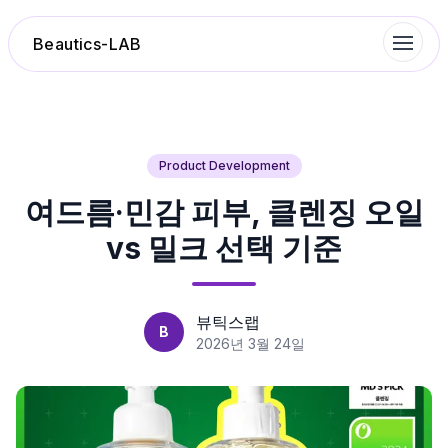
Beautics-LAB
랭킹
Product Development
여드름·민감 피부, 클렌징 오일
성분분석
vs 밀크 선택 기준
나의 스킨케어
대화 이력
뷰틱스랩
B
2026년 3월 24일
찜 목록
루틴탐색