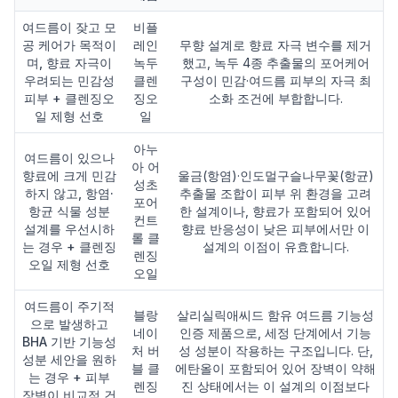
여드름이 잦고 모
비플
공 케어가 목적이
레인
무향 설계로 향료 자극 변수를 제거
며, 향료 자극이
녹두
했고, 녹두 4종 추출물의 포어케어
우려되는 민감성
클렌
구성이 민감·여드름 피부의 자극 최
피부 + 클렌징오
징오
소화 조건에 부합합니다.
일 제형 선호
일
아누
여드름이 있으나
아 어
향료에 크게 민감
울금(항염)·인도멀구슬나무꽃(항균)
성초
하지 않고, 항염·
추출물 조합이 피부 위 환경을 고려
포어
항균 식물 성분
한 설계이나, 향료가 포함되어 있어
컨트
설계를 우선시하
향료 반응성이 낮은 피부에서만 이
롤 클
는 경우 + 클렌징
설계의 이점이 유효합니다.
렌징
오일 제형 선호
오일
여드름이 주기적
블랑
살리실릭애씨드 함유 여드름 기능성
으로 발생하고
네이
인증 제품으로, 세정 단계에서 기능
BHA 기반 기능성
처 버
성 성분이 작용하는 구조입니다. 단,
성분 세안을 원하
블 클
에탄올이 포함되어 있어 장벽이 약해
는 경우 + 피부
렌징
진 상태에서는 이 설계의 이점보다
장벽이 비교적 건