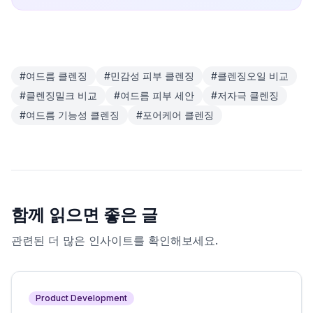
#
여드름 클렌징
#
민감성 피부 클렌징
#
클렌징오일 비교
#
클렌징밀크 비교
#
여드름 피부 세안
#
저자극 클렌징
#
여드름 기능성 클렌징
#
포어케어 클렌징
함께 읽으면 좋은 글
관련된 더 많은 인사이트를 확인해보세요.
Product Development