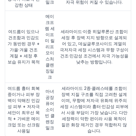
밀크
자극 위험이 커질 수 있습니다.
강한 상태
메이
크프
렘 세
여드름이 있으나
세라마이드·이중 히알루론산 조합이
이프
건조함과 민감도
세정 후 장벽 지지 방향으로 설계되
미 릴
가 동반된 경우 +
어 있고, 데실글루코사이드 계열의
리프
가을·겨울 건조
극저자극 세정 시스템과 무향 구성이
모이
계절 + 세정 후
건조·민감성 조건에서 자극 가능성을
스처
보습 유지가 목적
낮추는 방향입니다.
클렌
징밀
크
여드름 흉터 회복
세라마이드 2종·콜레스테롤 조합이
마녀
중이거나 피부 장
장벽 지질 구조를 직접 고려한 설계
공장
벽이 약해진 민감
이며, 무향에 저자극 유화제 위주의
퓨어
성 피부 + 저자극
세정 시스템이라 흉터·민감성 피부에
소이
세안이 최우선 목
서 사용 부담이 가장 낮습니다. 다만
빈 클
적 + 가벼운 메이
세정력이 약한 편이라 사용 목적이
렌징
크업 또는 선크림
짙은 화장 제거인 경우 적합하지 않
밀크
사용일
습니다.