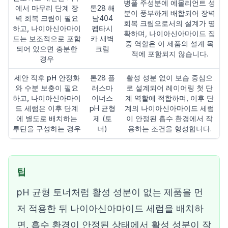
병풀 주성분에 에몰리언트 성
에서 마무리 단계 장
톤28 해
분이 풍부하게 배합되어 장벽
벽 회복 크림이 필요
남404
회복 크림으로서의 설계가 명
하고, 나이아신아마이
펩타시
확하며, 나이아신아마이드 집
드는 보조적으로 포함
카 새벽
중 역할은 이 제품의 설계 목
되어 있으면 충분한
크림
적에 포함되지 않습니다.
경우
세안 직후 pH 안정화
톤28 플
활성 성분 없이 보습 중심으
와 수분 보충이 필요
러스마
로 설계되어 레이어링 첫 단
하고, 나이아신아마이
이너스
계 역할에 적합하며, 이후 단
드 세럼은 이후 단계
pH 균형
계의 나이아신아마이드 세럼
에 별도로 배치하는
제 (토
이 안정된 흡수 환경에서 작
루틴을 구성하는 경우
너)
용하는 조건을 형성합니다.
팁
pH 균형 토너처럼 활성 성분이 없는 제품을 먼
저 적용한 뒤 나이아신아마이드 세럼을 배치하
면, 흡수 환경이 안정된 상태에서 활성 성분이 작