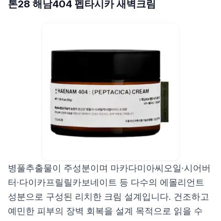
톤28 해남404 펩타시카 새벽크림
병풀추출물이 주성분이며 마카다미아씨오일·시어버
터·다이카프릴릴카보네이트 등 다수의 에몰리언트
성분으로 구성된 리치한 크림 설계입니다. 건조하고
예민한 피부의 장벽 회복을 설계 목적으로 읽을 수