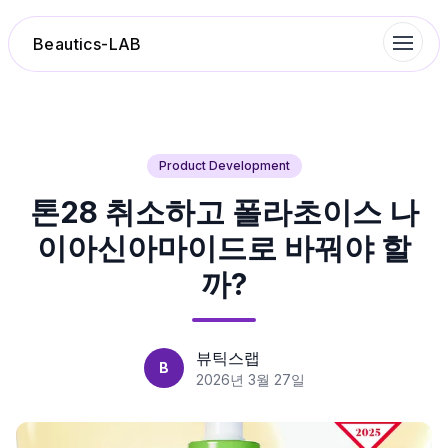
Beautics-LAB
랭킹
Product Development
톤28 취소하고 폴라초이스 나
성분분석
이아신아마이드로 바꿔야 할
나의 스킨케어
까?
대화 이력
뷰틱스랩
B
찜 목록
2026년 3월 27일
루틴탐색