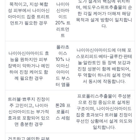
도가 설계의 핵심에 위치하
목적이고, 지성·복합
나이아
며, 메도우스위트추출물의 순
성 피부에서 나이아신
신아마
한 각질 케어가 더해져 해당
아마이드 집중 트리트
이드
목적과 설계 방향이 일치합니
먼트가 필요한 경우
20% 트
다.
리트먼
트
폴라초
나이아신아마이드에 더해 포
나이아신아마이드 효
이스
스포리피드·베타-글루칸·판테
능을 원하지만 피부
10% 나
놀·알란토인 등 장벽 보강과
장벽이 약하거나 예민
이아신
진정 성분이 함께 배합되어,
하여 진정 케어도 함
아마이
두 역할이 하나의 설계 안에
께 필요한 경우
드 부스
서 동시에 작동합니다.
터 앰플
프로폴리스추출물이 주성분
트러블·뾰루지 진정이
으로 진정 중심으로 설계된
주 고민이고, 나이아
톤28 프
구조이며, 나이아신아마이드
신아마이드는 부가적
로폴리
집중 효과보다 트러블 진정이
효과로 포함되어 있으
스 세럼
우선인 상황에서 설계 의도와
면 충분한 경우
일치합니다.
건조하고 예민한 피부