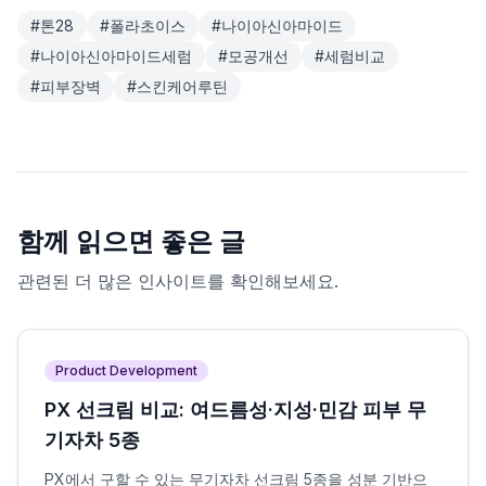
#
톤28
#
폴라초이스
#
나이아신아마이드
#
나이아신아마이드세럼
#
모공개선
#
세럼비교
#
피부장벽
#
스킨케어루틴
함께 읽으면 좋은 글
관련된 더 많은 인사이트를 확인해보세요.
Product Development
PX 선크림 비교: 여드름성·지성·민감 피부 무
기자차 5종
PX에서 구할 수 있는 무기자차 선크림 5종을 성분 기반으