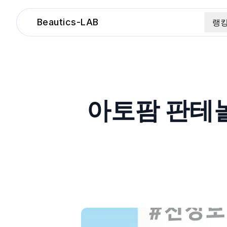
Beautics-LAB
랭
아토팜 판테놀