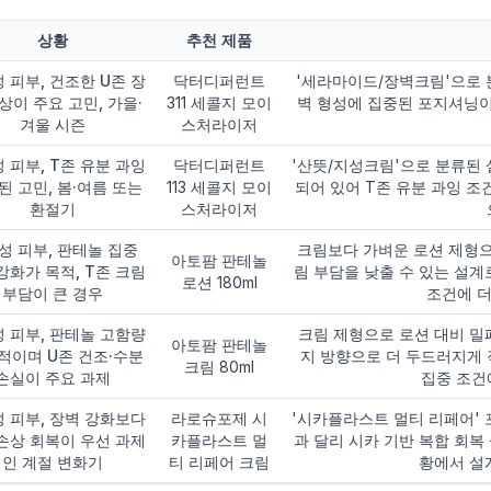
상황
추천 제품
 피부, 건조한 U존 장
닥터디퍼런트
'세라마이드/장벽크림'으로 
상이 주요 고민, 가을·
311 세콜지 모이
벽 형성에 집중된 포지셔닝이
겨울 시즌
스처라이저
 피부, T존 유분 과잉
닥터디퍼런트
'산뜻/지성크림'으로 분류된 
된 고민, 봄·여름 또는
113 세콜지 모이
되어 있어 T존 유분 과잉 
환절기
스처라이저
성 피부, 판테놀 집중
크림보다 가벼운 로션 제형으
아토팜 판테놀
강화가 목적, T존 크림
림 부담을 낮출 수 있는 설계
로션 180ml
부담이 큰 경우
조건에 더
 피부, 판테놀 고함량
크림 제형으로 로션 대비 밀폐
아토팜 판테놀
적이며 U존 건조·수분
지 방향으로 더 두드러지게 
크림 80ml
손실이 주요 과제
집중 조건
 피부, 장벽 강화보다
라로슈포제 시
'시카플라스트 멀티 리페어'
손상 회복이 우선 과제
카플라스트 멀
과 달리 시카 기반 복합 회복
인 계절 변화기
티 리페어 크림
황에서 설