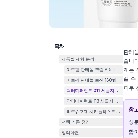
목차
판테놀
제품별 제형 분석
습니다
계는 
아토팜 판테놀 크림 80ml
질 수
아토팜 판테놀 로션 180ml
피부 
닥터디퍼런트 311 세콜지 모이스처라이
닥터디퍼런트 113 세콜지 모이스처라이저
참
라로슈포제 시카플라스트 멀티 리페어 크
성분
선택 기준 정리
합이
정리하면