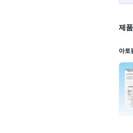
제품
아토팜