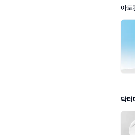
아토팜
닥터디