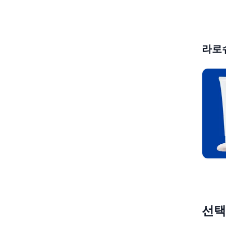
라로슈
선택