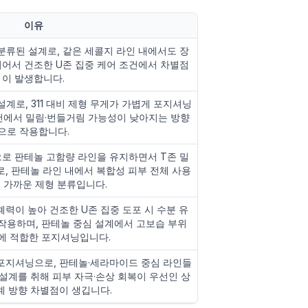
이유
분류된 설계로, 같은 세콜지 라인 내에서도 장
어서 건조한 U존 집중 케어 조건에서 차별점
이 발생합니다.
설계로, 311 대비 제형 무게가 가볍게 포지셔닝
조건에서 밀림·번들거림 가능성이 낮아지는 방향
으로 작용합니다.
로 판테놀 고함량 라인을 유지하면서 T존 밀
로, 판테놀 라인 내에서 복합성 피부 전체 사용
 가까운 제형 분류입니다.
력이 높아 건조한 U존 집중 도포 시 수분 유
작용하며, 판테놀 중심 설계에서 고보습 부위
에 적합한 포지셔닝입니다.
 포지셔닝으로, 판테놀·세라마이드 중심 라인들
 설계를 취해 피부 자극·손상 회복이 우선인 상
계 방향 차별점이 생깁니다.