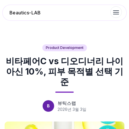
Beautics-LAB
랭킹
Product Development
비타페어C vs 디오디너리 나이
성분분석
아신 10%, 피부 목적별 선택 기
나의 스킨케어
준
대화 이력
뷰틱스랩
B
찜 목록
2026년 3월 3일
루틴탐색