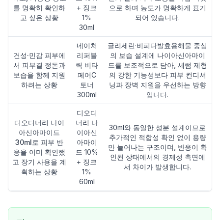
를 명확히 확인하
+ 징크
으로 하며 농도가 명확하게 표기
고 싶은 상황
1%
되어 있습니다.
30ml
네이처
글리세린·비피다발효용해물 중심
건성·민감 피부에
리퍼블
의 보습 설계에 나이아신아마이
서 피부결 정돈과
릭 비타
드를 보조적으로 담아, 세럼 제형
보습을 함께 지원
페어C
의 강한 기능성보다 피부 컨디셔
하려는 상황
토너
닝과 장벽 지원을 우선하는 방향
300ml
입니다.
디오디
디오디너리 나이
너리 나
30ml와 동일한 성분 설계이므로
아신아마이드
이아신
추가적인 적합성 확인 없이 용량
30ml로 피부 반
아마이
만 늘어나는 구조이며, 반응이 확
응을 이미 확인했
드 10%
인된 상태에서의 경제성 측면에
고 장기 사용을 계
+ 징크
서 차이가 발생합니다.
획하는 상황
1%
60ml