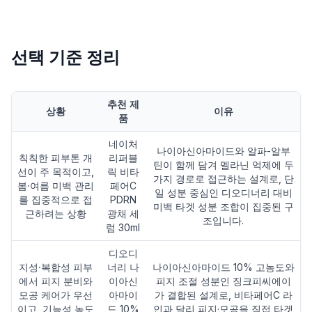
선택 기준 정리
추천 제
상황
이유
품
네이처
나이아신아마이드와 알파-알부
칙칙한 피부톤 개
리퍼블
틴이 함께 담겨 멜라닌 억제에 두
선이 주 목적이고,
릭 비타
가지 경로로 접근하는 설계로, 단
봄·여름 미백 관리
페어C
일 성분 중심인 디오디너리 대비
를 집중적으로 접
PDRN
미백 타겟 성분 조합이 집중된 구
근하려는 상황
광채 세
조입니다.
럼 30ml
디오디
지성·복합성 피부
너리 나
나이아신아마이드 10% 고농도와
에서 피지 분비와
이아신
피지 조절 성분인 징크피씨에이
모공 케어가 우선
아마이
가 결합된 설계로, 비타페어C 라
이고, 기능성 농도
드 10%
인과 달리 피지·모공을 직접 타겟