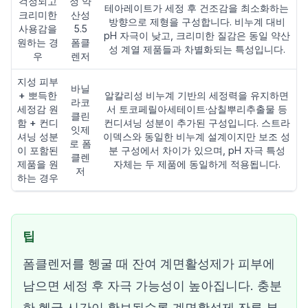
걱정되고
정 약
테아레이트가 세정 후 건조감을 최소화하는
크리미한
산성
방향으로 제형을 구성합니다. 비누계 대비
사용감을
5.5
pH 자극이 낮고, 크리미한 질감은 동일 약산
원하는 경
폼클
성 계열 제품들과 차별화되는 특성입니다.
우
렌저
지성 피부
바닐
+ 뽀득한
알칼리성 비누계 기반의 세정력을 유지하면
라코
세정감 원
서 토코페릴아세테이트·삼칠뿌리추출물 등
클린
함 + 컨디
컨디셔닝 성분이 추가된 구성입니다. 스트라
잇제
셔닝 성분
이덱스와 동일한 비누계 설계이지만 보조 성
로 폼
이 포함된
분 구성에서 차이가 있으며, pH 자극 특성
클렌
제품을 원
자체는 두 제품에 동일하게 적용됩니다.
저
하는 경우
팁
폼클렌저를 헹굴 때 잔여 계면활성제가 피부에
남으면 세정 후 자극 가능성이 높아집니다. 충분
한 헹굼 시간이 확보될수록 계면활성제 잔류 부