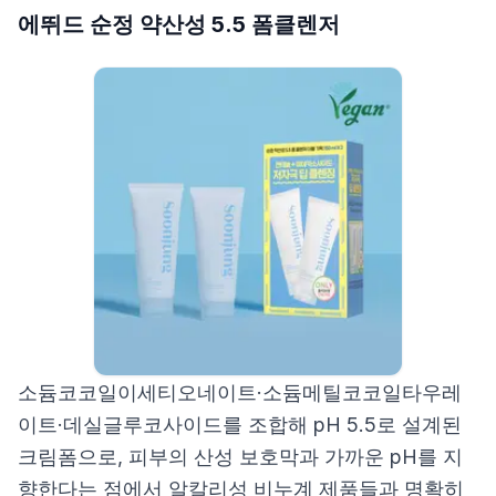
에뛰드 순정 약산성 5.5 폼클렌저
소듐코코일이세티오네이트·소듐메틸코코일타우레
이트·데실글루코사이드를 조합해 pH 5.5로 설계된
크림폼으로, 피부의 산성 보호막과 가까운 pH를 지
향한다는 점에서 알칼리성 비누계 제품들과 명확히