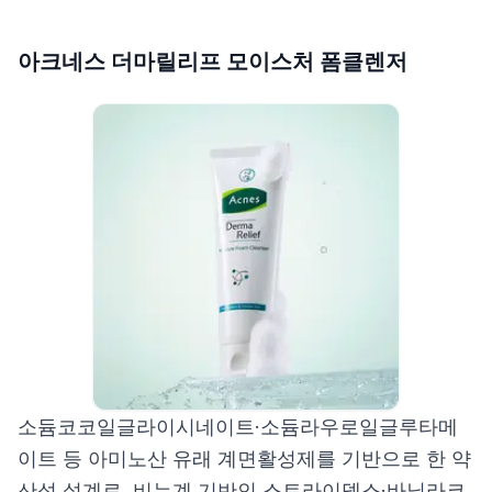
아크네스 더마릴리프 모이스처 폼클렌저
소듐코코일글라이시네이트·소듐라우로일글루타메
이트 등 아미노산 유래 계면활성제를 기반으로 한 약
산성 설계로, 비누계 기반인 스트라이덱스·바닐라코