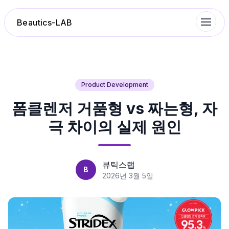
Beautics-LAB
랭킹
Product Development
폼클렌저 거품형 vs 짜는형, 자
성분분석
극 차이의 실제 원인
나의 스킨케어
대화 이력
뷰틱스랩
B
2026년 3월 5일
찜 목록
루틴탐색