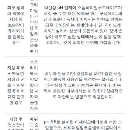
프리
피부 장벽
약산성 pH 설계에 소듐하이알루로네이트가
미엄
이 약하고
세정 중 수분 보완 역할을 하는 구성으로, 세
비건
세정 중
정과 보습이 동시에 이뤄지는 방향을 원하는
약산
보습감이
경우에 해당하는 설계입니다. 단, 하이드레
성 히
유지되기
이티드실리카 성분이 포함되어 있어 장벽 손
알루
를 원하는
상이 극도로 심한 상태에서는 이 점을 함께
론산
경우
고려하는 것이 정확한 판단에 가깝습니다.
폼클
렌저
스트
지성 피부
라이
+ 뽀득한
덱스
비누화 반응 기반 알칼리성 pH가 강한 세정
세정감 선
약알
력과 뽀득한 사용감을 형성하는 설계입니다.
호 + 피부
칼리
피부 산성막 교란 가능성은 존재하나, 회복
장벽이 비
성 저
력이 충분한 피부에서는 이 영향이 상대적으
교적 견고
자극
로 제한되는 방향으로 작용합니다.
한 경우
클렌
징폼
세정 후
에뛰
pH 5.5로 설계된 이세티오네이트계 기반 크
건조함이
드 순
림폼으로, 세테아릴알코올·글라이콜다이스