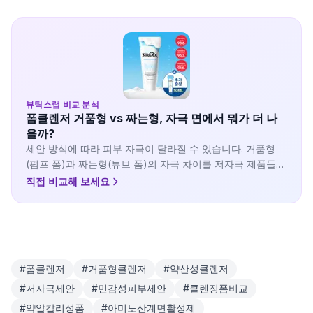
뷰틱스랩 비교 분석
폼클렌저 거품형 vs 짜는형, 자극 면에서 뭐가 더 나
을까?
세안 방식에 따라 피부 자극이 달라질 수 있습니다. 거품형
(펌프 폼)과 짜는형(튜브 폼)의 자극 차이를 저자극 제품들과
함께 비교합니다.
직접 비교해 보세요
#
폼클렌저
#
거품형클렌저
#
약산성클렌저
#
저자극세안
#
민감성피부세안
#
클렌징폼비교
#
약알칼리성폼
#
아미노산계면활성제