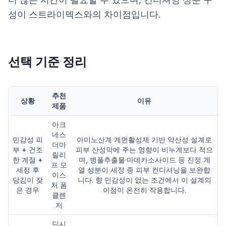
성이 스트라이덱스와의 차이점입니다.
선택 기준 정리
추천
상황
이유
제품
아크
네스
민감성 피
아미노산계 계면활성제 기반 약산성 설계로
더마
부 + 건조
피부 산성막에 주는 영향이 비누계보다 적으
릴리
한 계절 +
며, 병풀추출물·마데카소사이드 등 진정 계
프 모
세정 후
열 성분이 세정 중 피부 컨디셔닝을 보완합
이스
당김이 잦
니다. 향 민감성이 없는 조건에서 이 설계의
처 폼
은 경우
이점이 온전히 작용합니다.
클렌
저
딘시