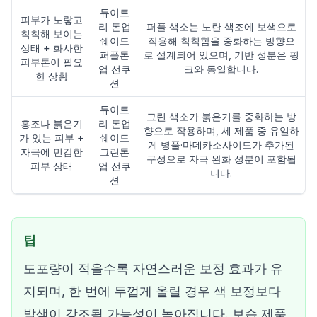
듀이트
피부가 노랗고
리 톤업
퍼플 색소는 노란 색조에 보색으로
칙칙해 보이는
쉐이드
작용해 칙칙함을 중화하는 방향으
상태 + 화사한
퍼플톤
로 설계되어 있으며, 기반 성분은 핑
피부톤이 필요
업 선쿠
크와 동일합니다.
한 상황
션
듀이트
그린 색소가 붉은기를 중화하는 방
홍조나 붉은기
리 톤업
향으로 작용하며, 세 제품 중 유일하
가 있는 피부 +
쉐이드
게 병풀·마데카소사이드가 추가된
자극에 민감한
그린톤
구성으로 자극 완화 성분이 포함됩
피부 상태
업 선쿠
니다.
션
팁
도포량이 적을수록 자연스러운 보정 효과가 유
지되며, 한 번에 두껍게 올릴 경우 색 보정보다
발색이 강조될 가능성이 높아집니다. 보습 제품