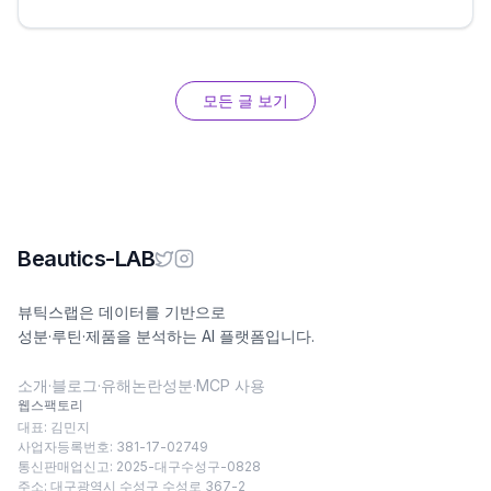
모든 글 보기
Beautics-LAB
뷰틱스랩은 데이터를 기반으로
성분·루틴·제품을 분석하는 AI 플랫폼입니다.
소개
·
블로그
·
유해논란성분
·
MCP 사용
웹스팩토리
대표: 김민지
사업자등록번호: 381-17-02749
통신판매업신고: 2025-대구수성구-0828
주소: 대구광역시 수성구 수성로 367-2