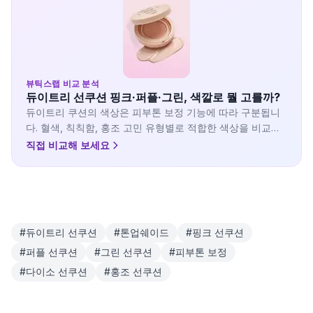
뷰틱스랩 비교 분석
듀이트리 선쿠션 핑크·퍼플·그린, 색깔로 뭘 고를까?
듀이트리 쿠션의 색상은 피부톤 보정 기능에 따라 구분됩니
다. 혈색, 칙칙함, 홍조 고민 유형별로 적합한 색상을 비교합
니다.
직접 비교해 보세요
#
듀이트리 선쿠션
#
톤업쉐이드
#
핑크 선쿠션
#
퍼플 선쿠션
#
그린 선쿠션
#
피부톤 보정
#
다이소 선쿠션
#
홍조 선쿠션