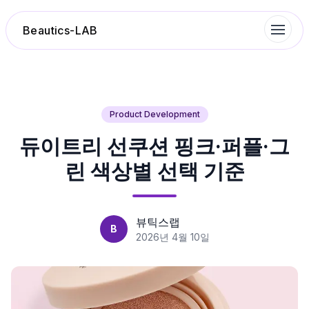
Beautics-LAB
랭킹
Product Development
듀이트리 선쿠션 핑크·퍼플·그
성분분석
린 색상별 선택 기준
나의 스킨케어
대화 이력
뷰틱스랩
B
2026년 4월 10일
찜 목록
루틴탐색