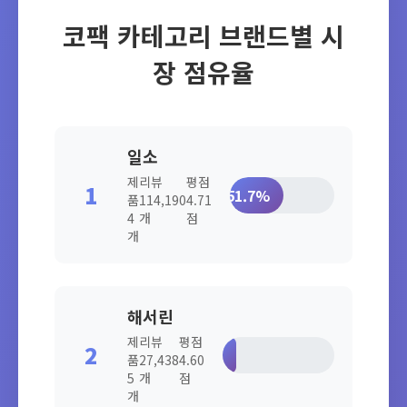
코팩 카테고리 브랜드별 시
장 점유율
일소
제
리뷰
평점
1
51.7%
품
114,190
4.71
4
개
점
개
해서린
제
리뷰
평점
2
12.4%
품
27,438
4.60
5
개
점
개