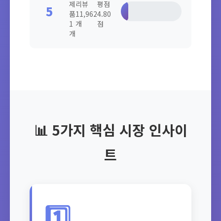
제
리뷰
평점
5
5.4%
품
11,962
4.80
1
개
점
개
📊 5가지 핵심 시장 인사이
트
1️⃣